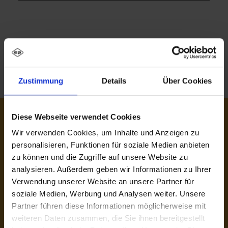
Service
Medien und Downloads
Bedienungsanleitungen
Bedienungsanleitungen Evolo PLUS
Zustimmung
Details
Über Cookies
Diese Webseite verwendet Cookies
Wir verwenden Cookies, um Inhalte und Anzeigen zu
personalisieren, Funktionen für soziale Medien anbieten
zu können und die Zugriffe auf unsere Website zu
analysieren. Außerdem geben wir Informationen zu Ihrer
Verwendung unserer Website an unsere Partner für
Insider-Wissen direkt in Ihr Postfach
soziale Medien, Werbung und Analysen weiter. Unsere
Newsletter abonnieren und am Puls der Zeit bleiben: Melden
Partner führen diese Informationen möglicherweise mit
Sie sich für unseren Newsletter an und erhalten Sie stets die
weiteren Daten zusammen, die Sie ihnen bereitgestellt
neuesten Infos zu Produkten, Services und unserem