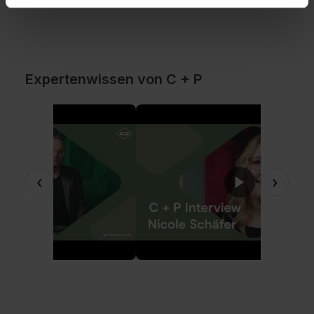
Expertenwissen von C + P
‹
›