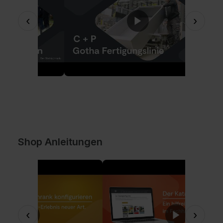
‹
›
Shop Anleitungen
‹
›