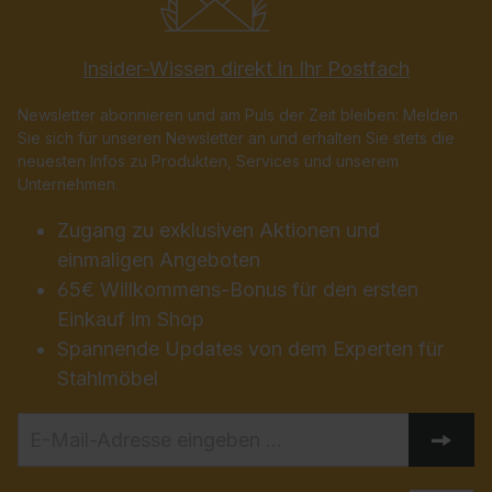
Projektbetreuung. Unsere
Inspiriert von der Therme
Lösungen und Produkte sind
Erding in Deutschland, wurde
innovativ, nachhaltig und
Insider-Wissen direkt in Ihr Postfach
eine Wellnessanlage mit
individuell, sodass Sie in jeder
Tropenfeeling auf insgesamt
erdenklichen Branche zum
Newsletter abonnieren und am Puls der Zeit bleiben: Melden
25.000m² erbaut. In enger
Einsatz kommen. Bei der
Sie sich für unseren Newsletter an und erhalten Sie stets die
Zusammenarbeit mit dem
Entwicklung arbeiten wir eng
neuesten Infos zu Produkten, Services und unserem
Investor hat C + P individuelle
mit den Anwendern zusammen
Unternehmen.
und nutzergerechte
und haben so immer Lösungen
Einrichtungslösungen für die
parat, die nicht nur in der
Zugang zu exklusiven Aktionen und
Umkleiden, Garderoben- und
Theorie funktionieren.
Schließfachbereiche
einmaligen Angeboten
Treten Sie mit uns in Kontakt
entwickelt. Bei der Gestaltung
65€ Willkommens-Bonus für den ersten
und lassen Sie uns gemeinsam
des Interieurs standen
an Ihrem Projekt arbeiten!
Einkauf im Shop
insbesondere die
Spannende Updates von dem Experten für
Funktionalität sowie das
harmonische Zusammenspiel
Stahlmöbel
mit der einzigartigen
Jetzt Kontakt aufnehmen
Gebäudearchitektur im
Vordergrund.