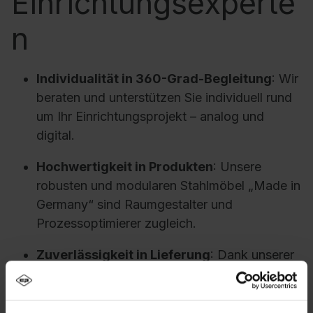
Einrichtungsexperte
n
Individualität in 360-Grad-Begleitung
: Wir
beraten und unterstützen Sie individuell rund
um Ihr Einrichtungsprojekt – analog und
digital.
Hochwertigkeit in Produkten
: Unsere
robusten und modularen Stahlmöbel „Made in
Germany“ sind Raumgestalter und
Prozessoptimierer zugleich.
Zuverlässigkeit in Lieferung
: Dank unserer
eigenen Lkw-Flotte und unserer erfahrenen
Logistik liefern wir ohne Verpackungen
nachhaltig, direkt und pünktlich.