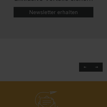
Newsletter erhalten
Vertrauen Sie auf
Lösungen
Seit 1925 bringt unser
Unsere Referenzen
Unternehmen C + P Projekte in
Therme Bukarest
allen Größenordnungen auf
Einrichtung der
den Weg. Durch unsere
stetige Weiterentwicklung sind
Umkleiden &
wir der marktführende
Hersteller in Europa bei
Garderobenberei
Einrichtungs- und
che
Aufbewahrungslösungen und
bieten eine vollumfängliche