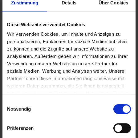
Zustimmung
Details
Über Cookies
Zur Kategorieübersicht
Diese Webseite verwendet Cookies
Wir verwenden Cookies, um Inhalte und Anzeigen zu
personalisieren, Funktionen für soziale Medien anbieten
zu können und die Zugriffe auf unsere Website zu
analysieren. Außerdem geben wir Informationen zu Ihrer
Verwendung unserer Website an unsere Partner für
soziale Medien, Werbung und Analysen weiter. Unsere
Unsere Handy-Garagen
Partner führen diese Informationen möglicherweise mit
weiteren Daten zusammen, die Sie ihnen bereitgestellt
haben oder die sie im Rahmen Ihrer Nutzung der Dienste
Ob Schule, Bildungseinrichtung, Verwaltung oder
gesammelt haben.
Einwilligungsauswahl
Unternehmen: Smartphones gehören heute zum
Notwendig
Alltag – aber nicht immer in jede Situation. Wenn
Unterricht, Betreuung, Besprechungen oder sensible
Arbeitsbereiche bewusst handyfrei bleiben sollen,
Präferenzen
braucht es eine einfache und zuverlässige Lösung.