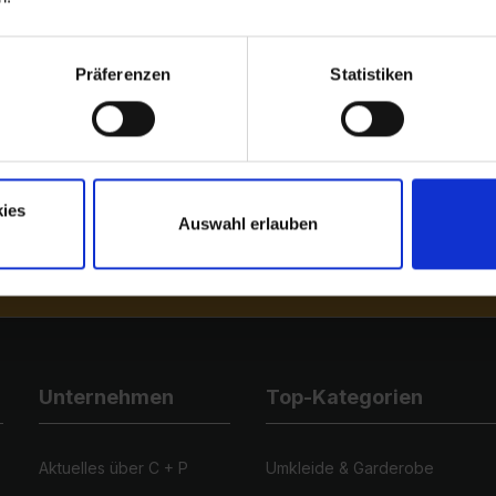
Präferenzen
Statistiken
ehen, geben Sie die oben
Zeichen ein*
ies
Auswahl erlauben
Datenschutzbestimmungen
zur Kenntnis genommen und die
AGB
gel
standen.
Unternehmen
Top-Kategorien
Aktuelles über C + P
Umkleide & Garderobe