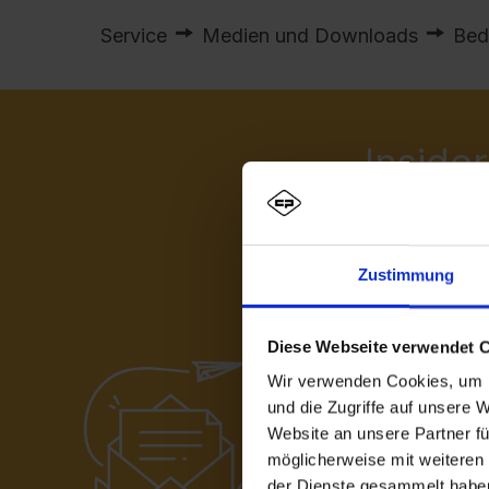
Ausschreibungstexte
Service
Medien und Downloads
Bed
C + P Logo / Styleguide
Insider
Newsletter ab
Newsletter an
Zustimmung
unserem Unt
Zugang z
Diese Webseite verwendet 
65€ Will
Wir verwenden Cookies, um I
Spannend
und die Zugriffe auf unsere 
Website an unsere Partner fü
möglicherweise mit weiteren
der Dienste gesammelt habe