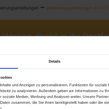
ienungsanleitungen
Bedienungsanleitungen ERGO-
-Wissen direkt in Ihr Postf
onnieren und am Puls der Zeit bleiben: Melden Sie sic
 und erhalten Sie stets die neuesten Infos zu Produkte
Details
ernehmen.
u exklusiven Aktionen und einmaligen Angeboten
Cookies
kommens-Bonus für den ersten Einkauf im Shop
nhalte und Anzeigen zu personalisieren, Funktionen für soziale
e Updates von dem Experten für Stahlmöbel
Website zu analysieren. Außerdem geben wir Informationen zu I
r soziale Medien, Werbung und Analysen weiter. Unsere Partner
 Daten zusammen, die Sie ihnen bereitgestellt haben oder die s
n.