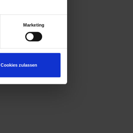
Sitzleisten aus Kunststoff für beste
Hygiene und Reinigung
Untergestell mit "freischwebender"
Sitzfläche für mehr Beinfreiheit und leichte
Marketing
Bodenreinigung
Niveauregulierung zum einfachen
Ausgleich von Bodenunebenheiten
Türöffnungsbegrenzer zum Schutz vor
Überdehnung der Tür und vor
Cookies zulassen
Überschneidung mit Nutzfläche des
Nachbarschrankes
Fronten zusätzlich mit
reinigungsfreundlichem Belüftungslochbild
für noch effektivere Belüftung
Türen extrem verwindungssteif durch
geschlossene Seitenprofile
Korpus mit Lüftungsöffnungen oben und