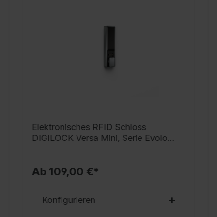
g
h
i
G
v
S
s
V
v
N
Elektronisches RFID Schloss
G
DIGILOCK Versa Mini, Serie Evolo
T
PLUS
S
Ab 109,00 €*
S
r
Konfigurieren
o
D