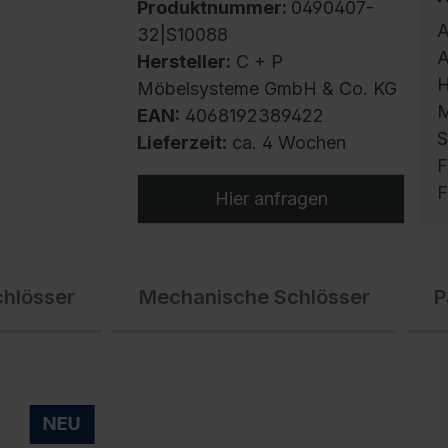
Produktnummer:
0490407-
A
32|S10088
A
Hersteller:
C + P
H
Möbelsysteme GmbH & Co. KG
M
EAN:
4068192389422
S
Lieferzeit:
ca. 4 Wochen
F
F
Hier anfragen
S
chlösser
Mechanische Schlösser
P
m
h
U
g
f
NEU
E