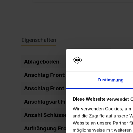
Eigenschaften
Ablageboden:
fixiert
Anschlag Front:
DIN rechts
Zustimmung
Anschlag Front 2:
rechts ang
Diese Webseite verwendet 
Anschlagsart Front:
einschlage
Wir verwenden Cookies, um I
Anzahl Schlüssel:
2
und die Zugriffe auf unsere 
Website an unsere Partner fü
Aufhängung Front:
Drehbolze
möglicherweise mit weiteren