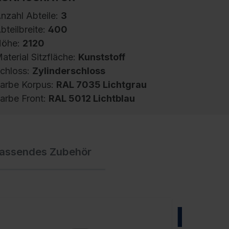
nzahl Abteile:
3
bteilbreite:
400
öhe:
2120
aterial Sitzfläche:
Kunststoff
chloss:
Zylinderschloss
arbe Korpus:
RAL 7035 Lichtgrau
arbe Front:
RAL 5012 Lichtblau
pind Evolo PLUS, 3 Abteile, Abteilbreite 400
assendes Zubehör
m, Korpus aus stabiler Stahlkonstruktion mit
ochwertiger Einbrennbeschichtung für hohe
V- und Korrosionsbeständigkeit,
eschlossene und abgeschrägte Seitenprofile
ür leichte Innenreinigung und komfortable
NEU
ntnahme von Kleidung und Taschen,