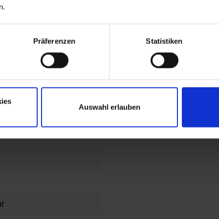
n.
end
lochbild
Präferenzen
Statistiken
en im
en/Kopfteil
ies
Auswahl erlauben
ahmen
hr