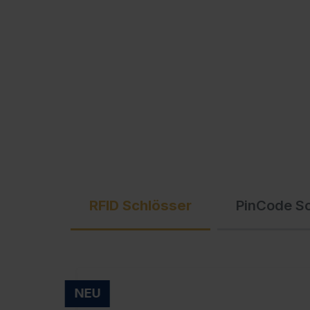
Ausschreibungstexte
C + P Logo / Styleguide
RFID Schlösser
PinCode S
NEU