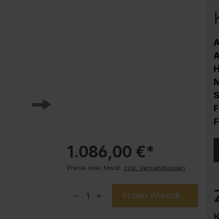
Korrosionsschutz
Stahlschrank PLUS Unterbauten
Handy-Garage
A
Trendprodukte
A
How-to-Anleitungen
M
S
F
F
1.086,00 €*
Preise exkl. MwSt.
zzgl. Versandkosten
In den Warenkorb