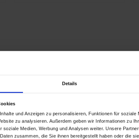
S
S
S
E
K
E
x
7
G
R
Details
eschlagen
P
Cookies
nd
nhalte und Anzeigen zu personalisieren, Funktionen für soziale
Website zu analysieren. Außerdem geben wir Informationen zu I
r soziale Medien, Werbung und Analysen weiter. Unsere Partner
n
 Daten zusammen, die Sie ihnen bereitgestellt haben oder die s