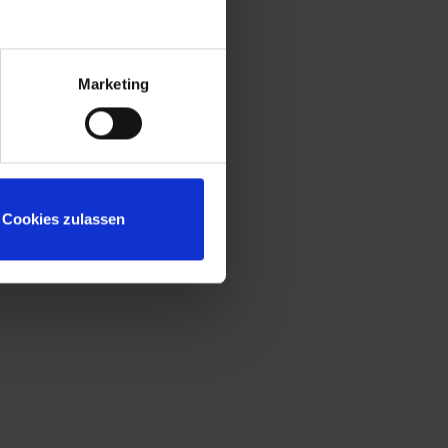
Sitzleisten aus Kunststoff für beste
Hygiene und Reinigung
Untergestell mit "freischwebender"
Sitzfläche für mehr Beinfreiheit und leichte
Marketing
Bodenreinigung
Niveauregulierung zum einfachen
Ausgleich von Bodenunebenheiten
Türöffnungsbegrenzer zum Schutz vor
Überdehnung der Tür und vor
Cookies zulassen
Überschneidung mit Nutzfläche des
Nachbarschrankes
Fronten zusätzlich mit
reinigungsfreundlichem Belüftungslochbild
für noch effektivere Belüftung
Türen extrem verwindungssteif durch
geschlossene Seitenprofile
Korpus mit Lüftungsöffnungen oben und