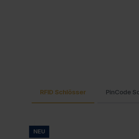
Ausschreibungstexte
C + P Logo / Styleguide
RFID Schlösser
PinCode S
NEU