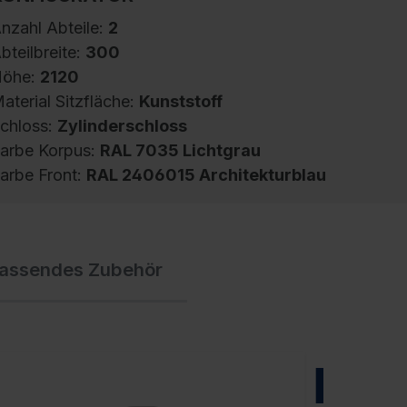
nzahl Abteile:
2
bteilbreite:
300
öhe:
2120
aterial Sitzfläche:
Kunststoff
chloss:
Zylinderschloss
arbe Korpus:
RAL 7035 Lichtgrau
arbe Front:
RAL 2406015 Architekturblau
pind Evolo PLUS, 2 Abteile, Abteilbreite 300
assendes Zubehör
m, Korpus aus stabiler Stahlkonstruktion mit
ochwertiger Einbrennbeschichtung für hohe
V- und Korrosionsbeständigkeit,
eschlossene und abgeschrägte Seitenprofile
ür leichte Innenreinigung und komfortable
NEU
ntnahme von Kleidung und Taschen,