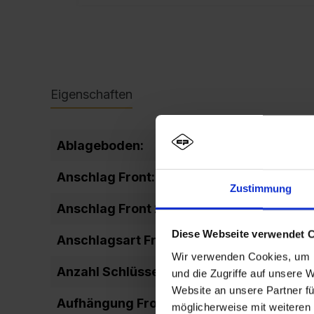
Eigenschaften
Ablageboden:
fixiert
Anschlag Front:
DIN rechts
Zustimmung
Anschlag Front 2:
rechts ang
Diese Webseite verwendet 
Anschlagsart Front:
einschlage
Wir verwenden Cookies, um I
Anzahl Schlüssel:
2
und die Zugriffe auf unsere 
Website an unsere Partner fü
Aufhängung Front:
Drehbolze
möglicherweise mit weiteren