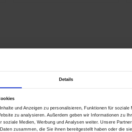
S
S
S
E
K
E
x
7
A
S
Details
eschlagen
P
Cookies
nd
nhalte und Anzeigen zu personalisieren, Funktionen für soziale
Website zu analysieren. Außerdem geben wir Informationen zu I
r soziale Medien, Werbung und Analysen weiter. Unsere Partner
n
 Daten zusammen, die Sie ihnen bereitgestellt haben oder die s