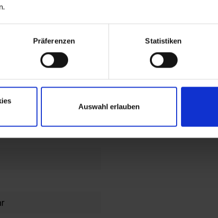
n.
end
lochbild
Präferenzen
Statistiken
en im
en/Kopfteil
ies
Auswahl erlauben
ahmen
hr