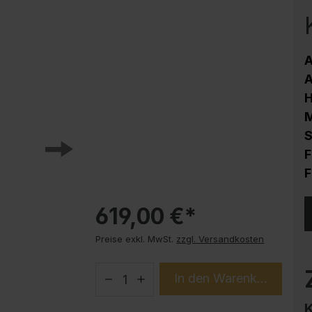
Korrosionsschutz
Stahlschrank PLUS Unterbauten
Handy-Garage
A
Trendprodukte
A
How-to-Anleitungen
M
S
F
F
619,00 €*
Preise exkl. MwSt.
zzgl. Versandkosten
In den Warenkorb