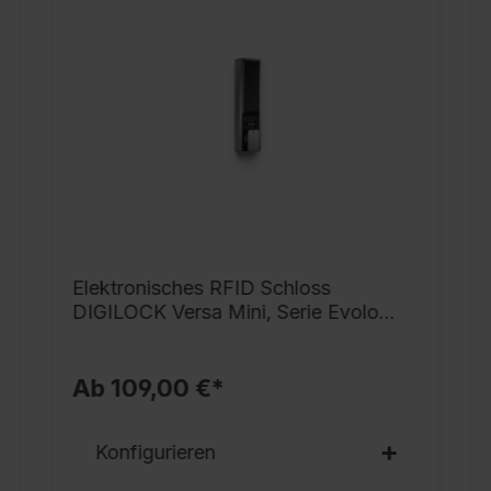
g
h
i
G
v
S
s
V
v
N
Elektronisches RFID Schloss
A
DIGILOCK Versa Mini, Serie Evolo
f
PLUS
r
Ab 109,00 €*
o
D
Konfigurieren
a
r