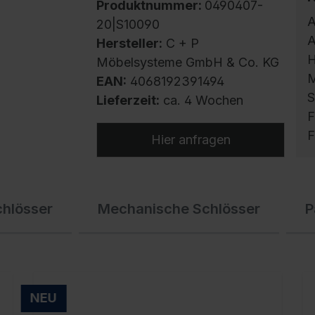
Produktnummer:
0490407-
A
20|S10090
A
Hersteller:
C + P
H
Möbelsysteme GmbH & Co. KG
M
EAN:
4068192391494
S
Lieferzeit:
ca. 4 Wochen
F
F
Hier anfragen
S
chlösser
Mechanische Schlösser
P
m
h
U
g
f
NEU
E