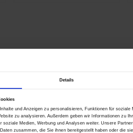
S
S
i
S
n
K
s
A
i
2
Details
V
eschlagen
G
Cookies
nd
nhalte und Anzeigen zu personalisieren, Funktionen für soziale
P
Website zu analysieren. Außerdem geben wir Informationen zu I
r soziale Medien, Werbung und Analysen weiter. Unsere Partner
n
 Daten zusammen, die Sie ihnen bereitgestellt haben oder die s