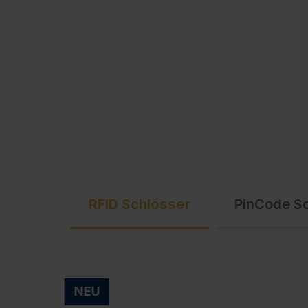
Ausschreibungstexte
C + P Logo / Styleguide
RFID Schlösser
PinCode S
NEU