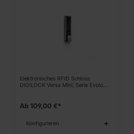
g
h
i
G
v
S
s
V
v
N
Elektronisches RFID Schloss
G
DIGILOCK Versa Mini, Serie Evolo
T
PLUS
S
Ab 109,00 €*
S
r
Konfigurieren
o
D