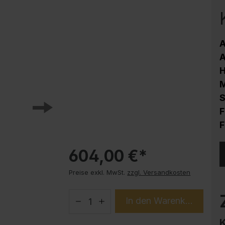
Korrosionsschutz
Stahlschrank PLUS Unterbauten
Handy-Garage
A
Trendprodukte
A
How-to-Anleitungen
M
S
F
F
604,00 €*
Preise exkl. MwSt.
zzgl. Versandkosten
In den Warenkorb