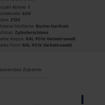
nzahl Abteile:
1
bteilbreite:
400
öhe:
2120
aterial Sitzfläche:
Buche-Hartholz
chloss:
Zylinderschloss
arbe Korpus:
RAL 9016 Verkehrsweiß
arbe Front:
RAL 9016 Verkehrsweiß
pind Evolo PLUS, 1 Abteil, Abteilbreite 400
assendes Zubehör
m, Korpus aus stabiler Stahlkonstruktion mit
ochwertiger Einbrennbeschichtung für hohe
V- und Korrosionsbeständigkeit,
eschlossene und abgeschrägte Seitenprofile
ür leichte Innenreinigung und komfortable
NEU
ntnahme von Kleidung und Taschen,