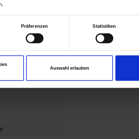
n.
end
lochbild
Präferenzen
Statistiken
en im
en/Kopfteil
ies
Auswahl erlauben
ahmen
hr