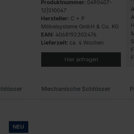
Produktnummer:
0490407-
A
12|S10047
A
Hersteller:
C + P
H
Möbelsysteme GmbH & Co. KG
M
EAN:
4068192302476
S
Lieferzeit:
ca. 4 Wochen
F
F
Hier anfragen
S
chlösser
Mechanische Schlösser
P
m
h
U
g
f
NEU
E