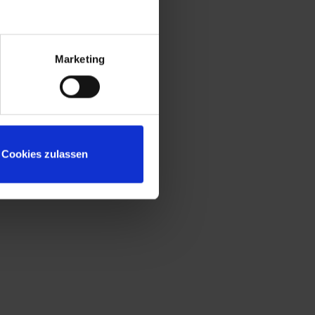
Konstruktion gemäß Stufe C nach DIN
4547
Sitzleisten aus allseitig gehobeltem und
naturlackiertem Buche-Hartholz, Kanten
Marketing
gerundet für guten Sitzkomfort
Untergestell mit "freischwebender"
Sitzfläche für mehr Beinfreiheit und leichte
Bodenreinigung
Niveauregulierung zum einfachen
Cookies zulassen
Ausgleich von Bodenunebenheiten
Türöffnungsbegrenzer zum Schutz vor
Überdehnung der Tür und vor
Überschneidung mit Nutzfläche des
Nachbarschrankes
Fronten zusätzlich mit
reinigungsfreundlichem Belüftungslochbild
für noch effektivere Belüftung