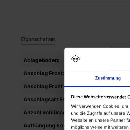
Eigenschaften
Ablageboden:
fixiert
Anschlag Front:
DIN rechts
Zustimmung
Anschlag Front 2:
rechts ang
Diese Webseite verwendet 
Anschlagsart Front:
einschlage
Wir verwenden Cookies, um I
Anzahl Schlüssel:
2
und die Zugriffe auf unsere 
Website an unsere Partner fü
Aufhängung Front:
Drehbolze
möglicherweise mit weiteren