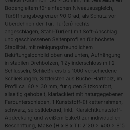
Vierkant-Stahlrohr 30 x 30 mm, mit verstellbaren
Bodengleitern für einfachen Niveauausgleich,
Türöffnungsbegrenzer 90 Grad, als Schutz vor
Überdehnen der Tür, Tür(en) rechts
angeschlagen, Stahl-Tür(en) mit Soft-Anschlag
und geschlossenen Seitenprofilen für höchste
Stabilität, mit reinigungsfreundlichem
Belüftungslochbild oben und unten, Aufhängung
in stabilen Drehbolzen, 1 Zylinderschloss mit 2
Schlüsseln, Schließkreis bis 1000 verschiedene
Schließungen, Sitzleisten aus Buche-Hartholz, im
Profil ca. 60 x 30 mm, für guten Sitzkomfort,
allseitig gehobelt, klarlackiert mit naturgegebenen
Farbunterschieden, 1 Kunststoff-Etikettenrahmen,
schwarz, selbstklebend, inkl. Klarsichtkunststoff-
Abdeckung und weißem Etikett zur individuellen
Beschriftung, Maße (H x B x T): 2120 x 400 x 815