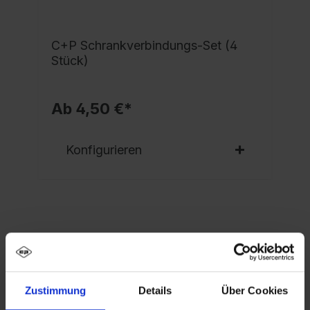
C+P Schrankverbindungs-Set (4
Stück)
Ab 4,50 €*
Konfigurieren
Eigenschaften
Spind Evolo PLUS, 1 Abteil, Abteilbreite 400 mm,
Zustimmung
Details
Über Cookies
Korpus aus stabiler Stahlkonstruktion mit