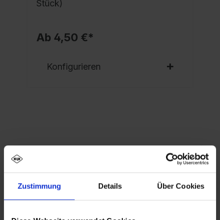
Stück)
Ab 4,50 €*
Konfigurieren
Eigenschaften
Spind Evolo PLUS, 1 Abteil, Abteilbreite 300 mm,
Korpus aus stabiler Stahlkonstruktion mit
Zustimmung
Details
Über Cookies
hochwertiger Einbrennbeschichtung…
Mehr