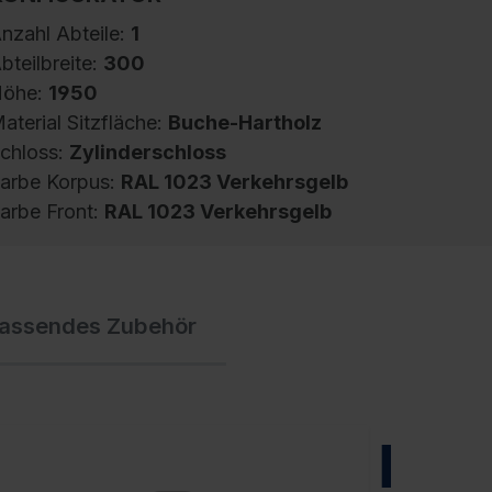
nzahl Abteile:
1
bteilbreite:
300
öhe:
1950
aterial Sitzfläche:
Buche-Hartholz
chloss:
Zylinderschloss
arbe Korpus:
RAL 1023 Verkehrsgelb
arbe Front:
RAL 1023 Verkehrsgelb
pind Evolo PLUS, 1 Abteil, Abteilbreite 300
assendes Zubehör
m, Korpus aus stabiler Stahlkonstruktion mit
ochwertiger Einbrennbeschichtung für hohe
V- und Korrosionsbeständigkeit,
eschlossene und abgeschrägte Seitenprofile
ür leichte Innenreinigung und komfortable
NEU
ntnahme von Kleidung und Taschen,