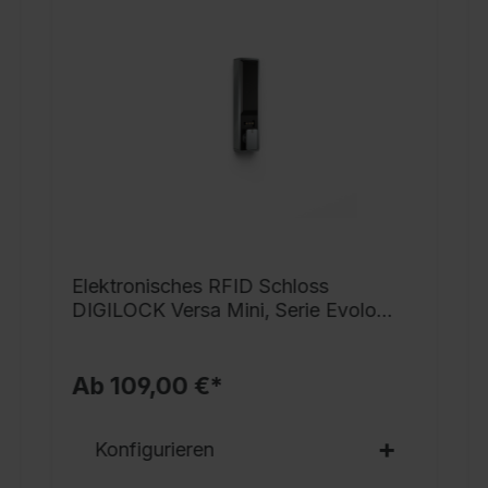
g
h
i
G
v
S
s
V
v
N
Elektronisches RFID Schloss
a
DIGILOCK Versa Mini, Serie Evolo
u
PLUS
S
Ab 109,00 €*
B
A
Konfigurieren
T
Ü