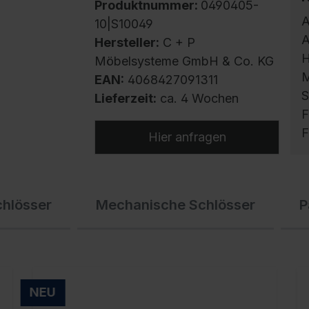
Produktnummer:
0490405-
A
10|S10049
A
Hersteller:
C + P
H
Möbelsysteme GmbH & Co. KG
M
EAN:
4068427091311
S
Lieferzeit:
ca. 4 Wochen
F
F
Hier anfragen
S
chlösser
Mechanische Schlösser
P
m
h
U
g
f
NEU
E