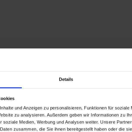
S
S
i
S
n
K
s
A
i
1
Details
V
eschlagen
G
Cookies
nd
nhalte und Anzeigen zu personalisieren, Funktionen für soziale
P
Website zu analysieren. Außerdem geben wir Informationen zu I
r soziale Medien, Werbung und Analysen weiter. Unsere Partner
n
 Daten zusammen, die Sie ihnen bereitgestellt haben oder die s