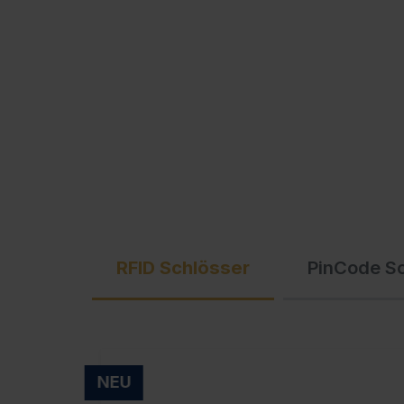
Ausschreibungstexte
C + P Logo / Styleguide
RFID Schlösser
PinCode S
NEU