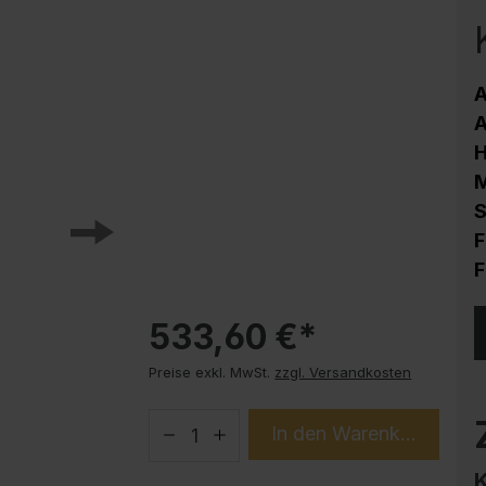
Korrosionsschutz
Stahlschrank PLUS Unterbauten
Handy-Garage
A
Trendprodukte
A
How-to-Anleitungen
M
S
F
F
533,60 €*
Preise exkl. MwSt.
zzgl. Versandkosten
In den Warenkorb