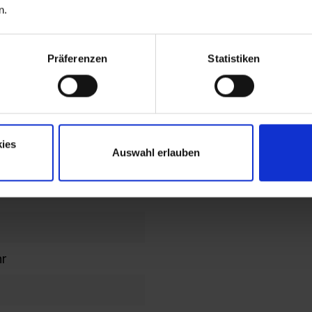
n.
end
lochbild
Präferenzen
Statistiken
en im
en/Kopfteil
ies
Auswahl erlauben
ahmen
hr