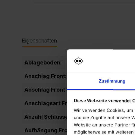
Eigenschaften
Ablageboden:
fixiert
Anschlag Front:
DIN rechts
Zustimmung
Anschlag Front 2:
rechts ang
Diese Webseite verwendet 
Anschlagsart Front:
einschlage
Wir verwenden Cookies, um I
Anzahl Schlüssel:
2
und die Zugriffe auf unsere 
Website an unsere Partner fü
Aufhängung Front:
Drehbolze
möglicherweise mit weiteren