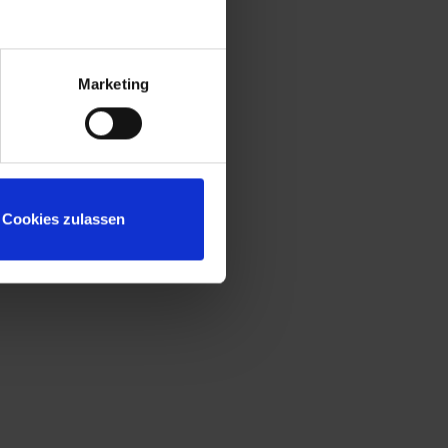
Konstruktion gemäß Stufe C nach DIN
4547
Sitzleisten aus allseitig gehobeltem und
naturlackiertem Buche-Hartholz, Kanten
Marketing
gerundet für guten Sitzkomfort
Untergestell mit "freischwebender"
Sitzfläche für mehr Beinfreiheit und leichte
Bodenreinigung
Niveauregulierung zum einfachen
Cookies zulassen
Ausgleich von Bodenunebenheiten
Reduzierte Korpushöhe, speziell für
niedrige Räume
Türöffnungsbegrenzer zum Schutz vor
Überdehnung der Tür und vor
Überschneidung mit Nutzfläche des
Nachbarschrankes
Fronten zusätzlich mit