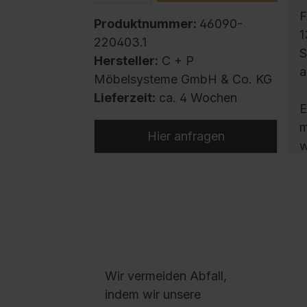
F
Produktnummer:
46090-
1
220403.1
S
Hersteller:
C + P
a
Möbelsysteme GmbH & Co. KG
Lieferzeit:
ca. 4 Wochen
E
m
Hier anfragen
w
ö
a
*
m
A
V
S
Wir vermeiden Abfall,
N
indem wir unsere