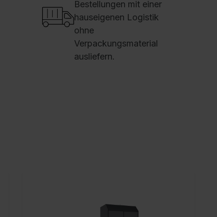
Bestellungen mit einer
S
hauseigenen Logistik
N
ohne
Verpackungsmaterial
D
ausliefern.
F
(
F
F
W