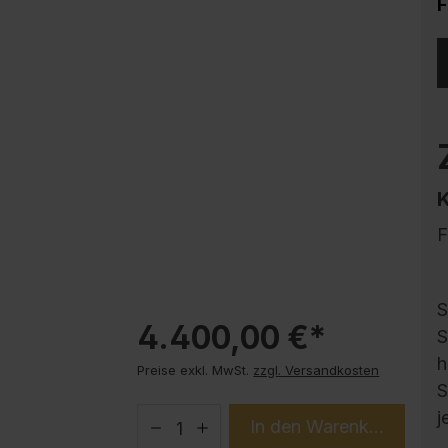
F
Korrosionsschutz
Stahlschrank PLUS Unterbauten
Handy-Garage
Trendprodukte
How-to-Anleitungen
F
S
4.400,00 €*
S
h
Preise exkl. MwSt.
zzgl. Versandkosten
S
j
In den Warenkorb