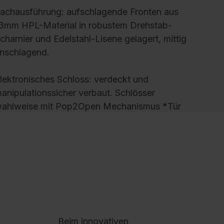
achausführung:
aufschlagende Fronten aus
3mm HPL-Material in robustem Drehstab-
charnier und Edelstahl-Lisene gelagert, mittig
nschlagend.
lektronisches Schloss:
verdeckt und
anipulationssicher verbaut. Schlösser
ahlweise mit Pop2Open Mechanismus *Tür
ffnet nachdem der Nutzer das Schließfach
ngewählt hat oder Push2Open Mechanismus
Nutzer öffnet die Türe durch antippen. 150
m hohes Installations-Schrägdach für die
ufnahme der elektronischen Komponenten,
erschluss über mechanisches
icherheitsschloss verdeckt verbaute
otöffnungsmechanik
Beim innovativen