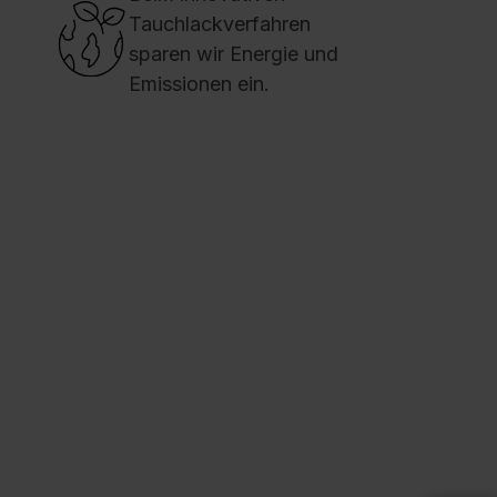
Tauchlackverfahren
ockel-Unterbau:
100 mm hoch (lackiert) mit
sparen wir Energie und
iveauregulierung.
Emissionen ein.
ie Anlage besteht aus:
Maße:
H 2100 x B 800 x T 600 mm
achanzahl u. Größe:
4
x Fachgröße "M"
447), 3 x Fachgröße "L" (597)
arbe Korpus:
RAL 7016 Anthrazitgrau
arbe Front:
HPL / VK070 Carbongrau
eitere Farben und Dekore auf Anfrage!