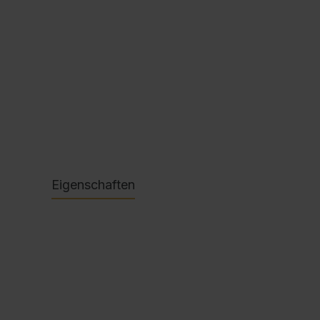
Ausschreibungstexte
C + P Logo / Styleguide
Eigenschaften