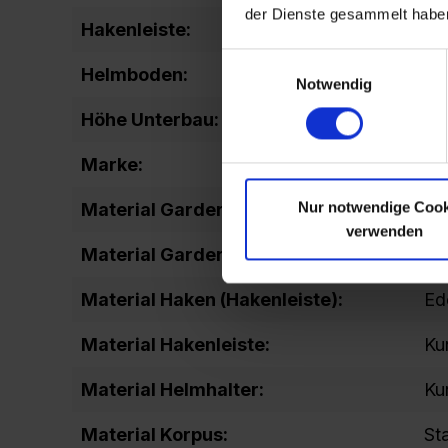
der Dienste gesammelt habe
Hakenleiste:
fix
Einwilligungsauswahl
Helmboden:
ve
Notwendig
Höhe Unterbau:
10
Marke:
Ko
Nur notwendige Cook
Material Garderobenhaken:
Ku
verwenden
Material Garderobenstange:
Ku
Material Haken (Hakenleiste):
Ed
Material Hakenleiste:
Ku
Material Helmhalter:
Ku
Material Korpus:
St