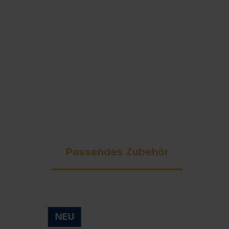
Ausschreibungstexte
C + P Logo / Styleguide
Passendes Zubehör
NEU