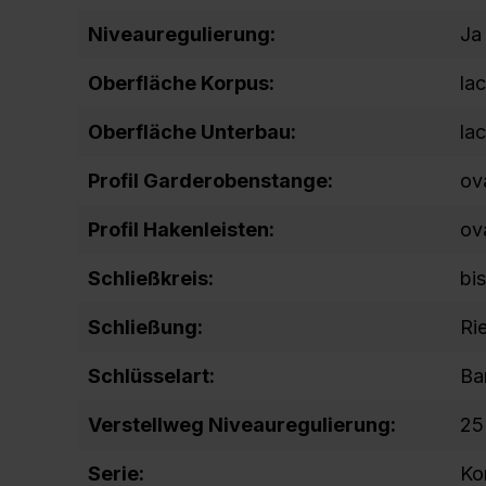
Niveauregulierung:
Ja
Oberfläche Korpus:
lac
Oberfläche Unterbau:
lac
Profil Garderobenstange:
ov
Profil Hakenleisten:
ov
Schließkreis:
bi
Schließung:
Ri
Schlüsselart:
Ba
Verstellweg Niveauregulierung:
25
Serie:
Ko