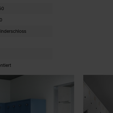
50
0
linderschloss
E
ntiert