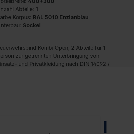
bteilbreite:
400+300
nzahl Abteile:
1
arbe Korpus:
RAL 5010 Enzianblau
nterbau:
Sockel
euerwehrspind Kombi Open, 2 Abteile für 1
erson zur getrennten Unterbringung von
insatz- und Privatkleidung nach DIN 14092 /
GUV, Abteilbreite je Person links 400 mm +
echts 300 mm, Korpus aus stabiler
tahlkonstruktion mit hochwertiger
inbrennbeschichtung für hohe UV- und
orrosionsbeständigkeit, Fußteil elektrolytisch
erzinkt, mit hinteren Belüftungsöffnungen
ben und unten, innen je Abteil rechts 2
NEU
blagefächer, darunter 2 Ablageböden,