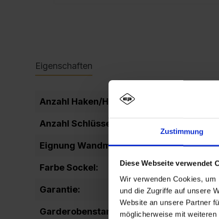
Eigenschaften
Anzahl Haken/Hakenleiste:
3
Anzahl Schlüssel:
2
Zustimmung
Eignung Wandmontage:
Ja
Diese Webseite verwendet 
Farbe Sockel:
RA
Wir verwenden Cookies, um I
Garantie:
10
und die Zugriffe auf unsere 
Website an unsere Partner fü
Garderobenstange:
fix
möglicherweise mit weiteren