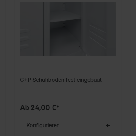
d
O
S
a
A
H
U
M
v
S
C+P Schuhboden fest eingebaut
Z
b
x
Ab 24,00 €*
5
S
Konfigurieren
P