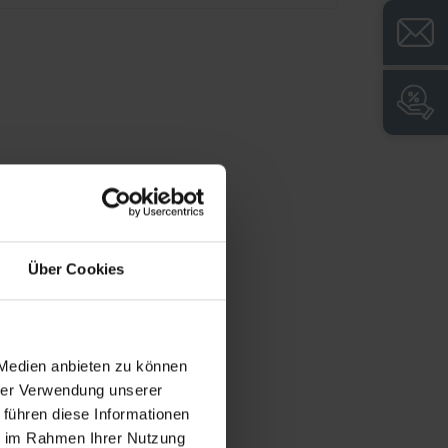
Niveauregulierung zum einfachen
Ausgleich von Bodenunebenheiten
Geschlossener Sockel für leichte
Bodenreinigung und saubere Optik
Komfortable Schwarz-/Weiß-Trennung
von Einsatz- und Privatkleidung, mit
offenem Privatabteil
Über Cookies
 Medien anbieten zu können
hrer Verwendung unserer
 führen diese Informationen
ie im Rahmen Ihrer Nutzung