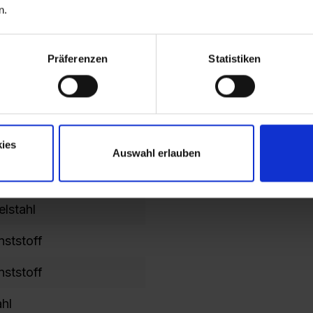
n.
iert
rkürzt
Präferenzen
Statistiken
0
mbi Open
ies
nststoff
Auswahl erlauben
nststoff
elstahl
nststoff
nststoff
ahl