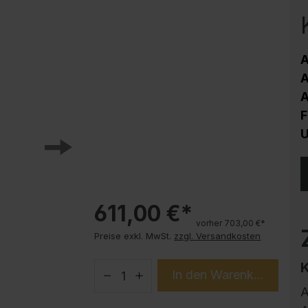
Korrosionsschutz
Stahlschrank PLUS Unterbauten
Handy-Garage
A
Trendprodukte
A
How-to-Anleitungen
A
F
U
611,00 €*
vorher 703,00 €*
Preise exkl. MwSt.
zzgl. Versandkosten
In den Warenkorb
A