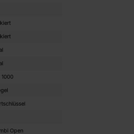
kiert
kiert
al
al
s 1000
egel
rtschlüssel
mbi Open