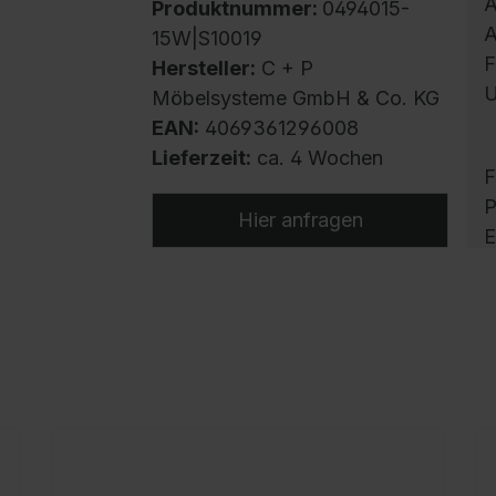
A
Produktnummer:
0494015-
A
15W|S10019
F
Hersteller:
C + P
U
Möbelsysteme GmbH & Co. KG
EAN:
4069361296008
Lieferzeit:
ca. 4 Wochen
F
P
Hier anfragen
E
D
r
S
E
K
v
o
A