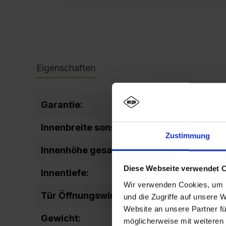
Eigenschaften
Garantie:
10
Innenbreite sonstige:
206
Zustimmung
Innenhöhe gesamt:
1637
Diese Webseite verwendet 
Innentiefe:
477
Wir verwenden Cookies, um I
Tür Öffnungswinkel:
110
und die Zugriffe auf unsere 
Website an unsere Partner fü
Gewicht:
69,7
möglicherweise mit weiteren