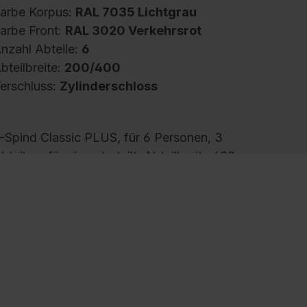
arbe Korpus:
RAL 7035 Lichtgrau
arbe Front:
RAL 3020 Verkehrsrot
nzahl Abteile:
6
bteilbreite:
200/400
erschluss:
Zylinderschloss
-Spind Classic PLUS, für 6 Personen, 3
bteile z-förmig unterteilt, Abteilbreite 400
m, Korpus aus stabiler Stahlkonstruktion mit
ochwertiger Einbrennbeschichtung für hohe
V- und Korrosionsbeständigkeit, mit hinteren
elüftungsöffnungen oben und unten, innen
omfortable Hängemöglichkeit langer
leidungsstücke trotz geringem Platzangebot,
e Fach 1 stabile Garderobenstange aus
valprofil mit 4 verdrehsicheren Doppel-