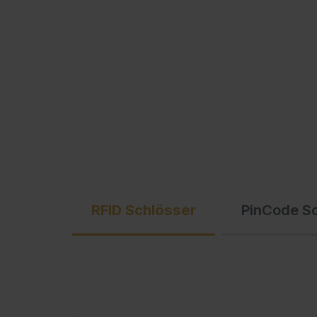
Ausschreibungstexte
C + P Logo / Styleguide
RFID Schlösser
PinCode S