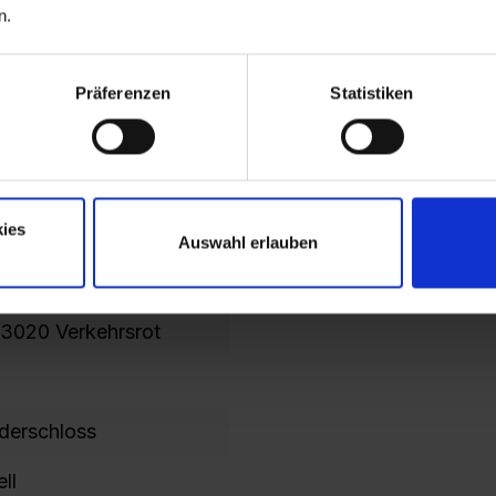
n.
/400
Präferenzen
Statistiken
ies
Auswahl erlauben
7035 Lichtgrau
3020 Verkehrsrot
nderschloss
ll