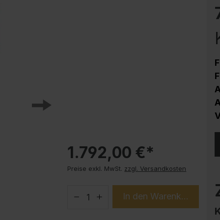
Korrosionsschutz
Stahlschrank PLUS Unterbauten
Handy-Garage
Trendprodukte
F
How-to-Anleitungen
F
A
A
V
1.792,00 €*
Preise exkl. MwSt.
zzgl. Versandkosten
In den Warenkorb