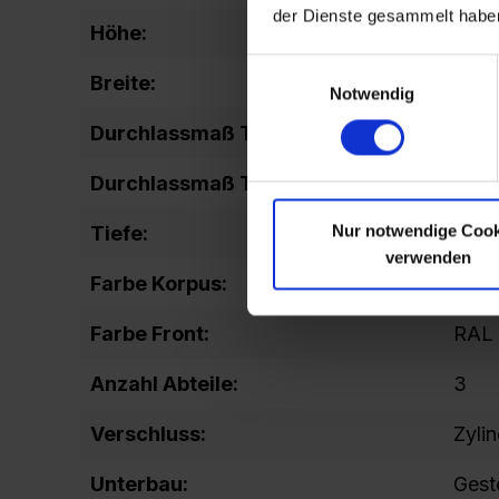
der Dienste gesammelt habe
Höhe:
2120
Einwilligungsauswahl
Breite:
200
Notwendig
Durchlassmaß Tür (Höhe):
1142
Durchlassmaß Tür (Breite):
157
Nur notwendige Cook
Tiefe:
500
verwenden
Farbe Korpus:
RAL 
Farbe Front:
RAL 
Anzahl Abteile:
3
Verschluss:
Zyli
Unterbau:
Geste