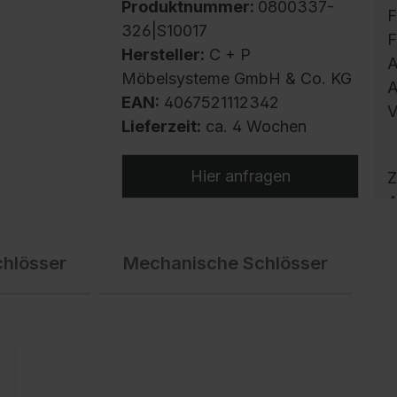
Produktnummer:
0800337-
F
326|S10017
F
Hersteller:
C + P
A
Möbelsysteme GmbH & Co. KG
A
EAN:
4067521112342
V
Lieferzeit:
ca. 4 Wochen
Hier anfragen
Z
A
m
h
chlösser
Mechanische Schlösser
U
B
k
K
j
O