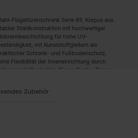
tahl-Flügeltürenschrank Serie 89, Korpus aus
tabiler Stahlkonstruktion mit hochwertiger
inbrennbeschichtung für hohe UV-
eständigkeit, mit Kunststoffgleitern als
raktischer Schrank- und Fußbodenschutz,
ohe Flexibilität der Inneneinrichtung durch
öhenverstellbarkeit im 15 mm Raster, Türen
it geschlossenen Seitenprofilen und
erdeckten Schließstangen für höchste
ssendes Zubehör
tabilität und Einbruchsicherheit, mit
ichtfenster aus Acrylglas für direkten
inblick, Türaufhängung in außen liegenden
charnieren mit großzügigem Öffnungswinkel
a. 180 Grad, zueinanderschlagend für
emeinsamen Verschluss,