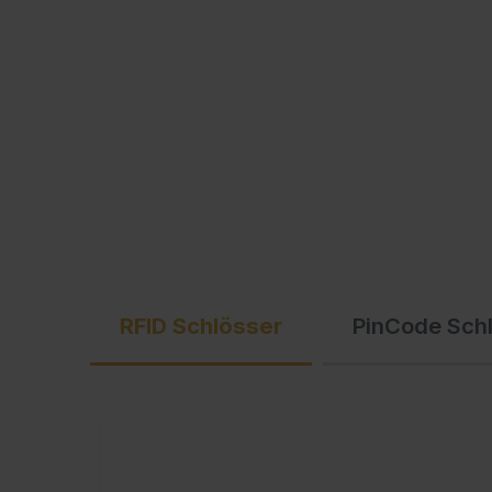
Ausschreibungstexte
C + P Logo / Styleguide
RFID Schlösser
PinCode Sch