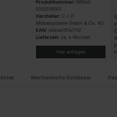
Produktnummer:
08940-
055|S10001
Hersteller:
C + P
S
Möbelsysteme GmbH & Co. KG
s
EAN:
4064615147112
E
Lieferzeit:
ca. 4 Wochen
B
p
Hier anfragen
h
H
m
v
lösser
Mechanische Schlösser
Pa
S
S
E
S
c
g