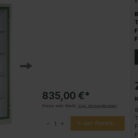
Korrosionsschutz
Stahlschrank PLUS Unterbauten
B
Handy-Garage
T
F
Trendprodukte
F
How-to-Anleitungen
835,00 €*
Preise exkl. MwSt.
zzgl. Versandkosten
B
T
In den Warenkorb
F
F