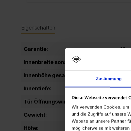
Eigenschaften
Garantie:
10
Innenbreite sonstige:
698
Innenhöhe gesamt:
184
Zustimmung
Innentiefe:
372
Diese Webseite verwendet 
Tür Öffnungswinkel:
180
Wir verwenden Cookies, um I
und die Zugriffe auf unsere 
Gewicht:
56,
Website an unsere Partner fü
Höhe:
195
möglicherweise mit weiteren