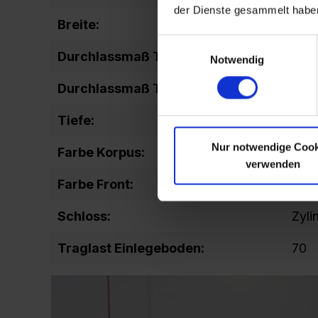
der Dienste gesammelt habe
Breite:
800
Einwilligungsauswahl
Durchlassmaß Tür (Höhe):
178
Notwendig
Durchlassmaß Tür (Breite):
604
Tiefe:
400
Nur notwendige Cook
Farbe Korpus:
RAL
verwenden
Farbe Front:
RAL
Schloss:
Zyli
Traglast Einlegeboden:
70