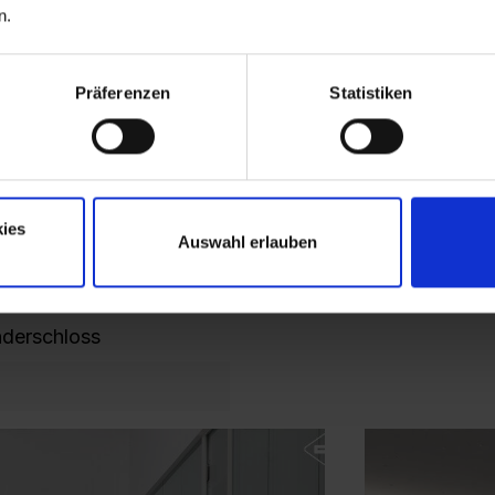
n.
8
Präferenzen
Statistiken
ies
 7035 Lichtgrau
Auswahl erlauben
 6011 Resedagrün
nderschloss