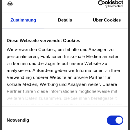
Zustimmung
Details
Über Cookies
Diese Webseite verwendet Cookies
Wir verwenden Cookies, um Inhalte und Anzeigen zu
personalisieren, Funktionen für soziale Medien anbieten
zu können und die Zugriffe auf unsere Website zu
analysieren. Außerdem geben wir Informationen zu Ihrer
Verwendung unserer Website an unsere Partner für
soziale Medien, Werbung und Analysen weiter. Unsere
C + P Umkleiden und
Partner führen diese Informationen möglicherweise mit
Schließfächer: Perfektion bis
weiteren Daten zusammen, die Sie ihnen bereitgestellt
haben oder die sie im Rahmen Ihrer Nutzung der Dienste
ins kleinste Detail
gesammelt haben.
Einwilligungsauswahl
Notwendig
Bei C + P können Sie nicht nur aus einer Vielzahl