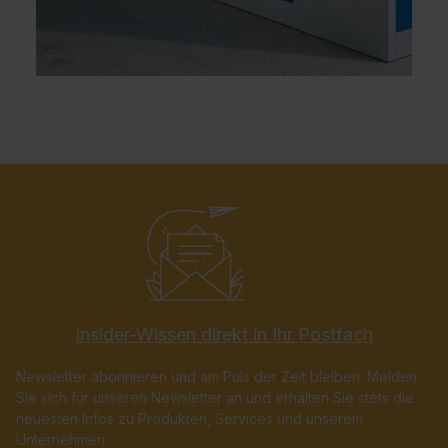
Insider-Wissen direkt in Ihr Postfach
Newsletter abonnieren und am Puls der Zeit bleiben: Melden
Sie sich für unseren Newsletter an und erhalten Sie stets die
neuesten Infos zu Produkten, Services und unserem
Unternehmen.