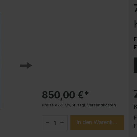
Korrosionsschutz
Stahlschrank PLUS Unterbauten
Handy-Garage
Trendprodukte
F
How-to-Anleitungen
F
850,00 €*
Preise exkl. MwSt.
zzgl. Versandkosten
F
In den Warenkorb
F