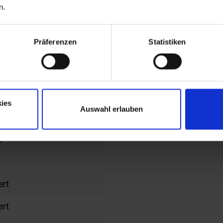
UV_Thueringen
n.
ahre
Präferenzen
Statistiken
fschloss Ergo-Lock
ies
Auswahl erlauben
t
ert
ert