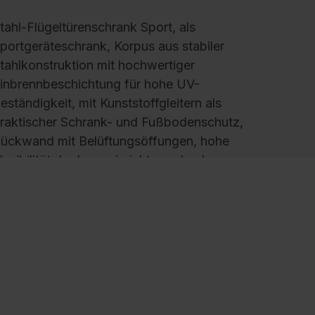
tahl-Flügeltürenschrank Sport, als
portgeräteschrank, Korpus aus stabiler
tahlkonstruktion mit hochwertiger
inbrennbeschichtung für hohe UV-
eständigkeit, mit Kunststoffgleitern als
raktischer Schrank- und Fußbodenschutz,
ückwand mit Belüftungsöffungen, hohe
lexibilität der Inneneinrichtung durch
öhenverstellbarkeit im 15 mm Raster, Türen
erstärkt für hohe Stabilität, verdeckte
chließstangen, Türaufhängung oben und
nten in außen liegenden Scharnieren mit
roßzügigem Öffnungswinkel ca. 180 Grad,
ueinanderschlagend für gemeinsamen
erschluss, Tür verstärkt für hohe Stabilität,
üraufhängung in außen liegenden