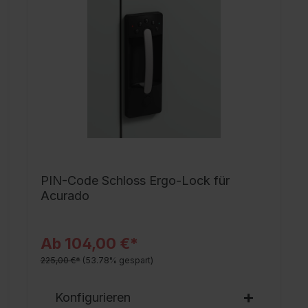
S
c
A
h
M
B
3
S
5
PIN-Code Schloss Ergo-Lock für
R
Acurado
7
P
Ab 104,00 €*
225,00 €*
(53.78% gespart)
Konfigurieren