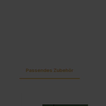
Ausschreibungstexte
C + P Logo / Styleguide
Passendes Zubehör