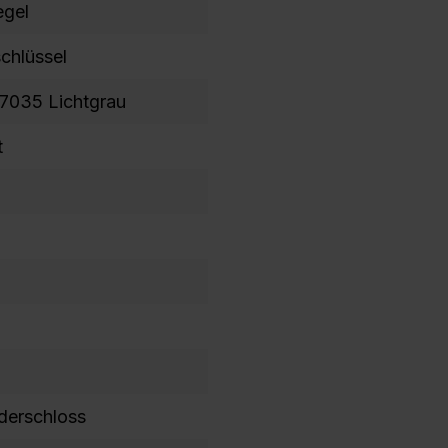
egel
chlüssel
7035 Lichtgrau
t
nderschloss