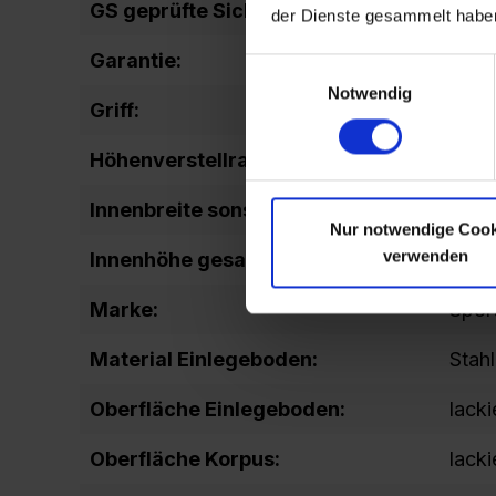
GS geprüfte Sicherheit:
GS_T
der Dienste gesammelt habe
Garantie:
10 J
Einwilligungsauswahl
Notwendig
Griff:
Grif
Höhenverstellraster Boden:
15
Innenbreite sonstige:
1198
Nur notwendige Cook
verwenden
Innenhöhe gesamt:
1840
Marke:
Spor
Material Einlegeboden:
Stahl
Oberfläche Einlegeboden:
lacki
Oberfläche Korpus:
lacki