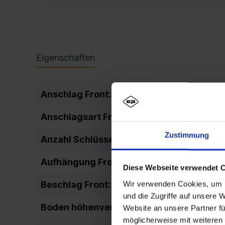
Eigenschaften
Anschlag Front:
DIN 
Anschlagsart Front:
eins
Zustimmung
Anzahl Schlüssel:
2
Aufhängung Front:
Scha
Diese Webseite verwendet 
Beschlag Front:
auße
Wir verwenden Cookies, um I
und die Zugriffe auf unsere 
Boden höhenverstellbar:
Ja
Website an unsere Partner fü
möglicherweise mit weiteren