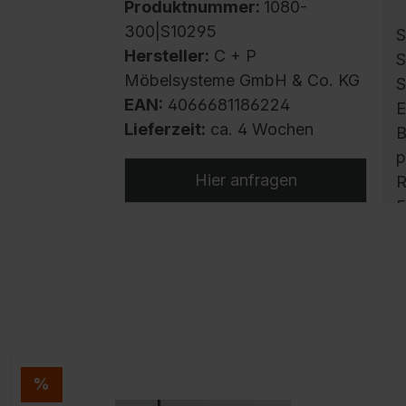
Produktnummer:
1080-
300|S10295
S
Hersteller:
C + P
S
Möbelsysteme GmbH & Co. KG
S
EAN:
4066681186224
E
Lieferzeit:
ca. 4 Wochen
B
p
Hier anfragen
R
F
H
v
S
u
g
z
V
%
T