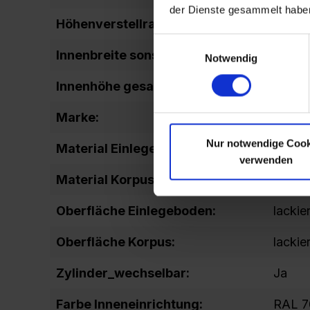
der Dienste gesammelt habe
Höhenverstellraster Boden:
15
Einwilligungsauswahl
Innenbreite sonstige:
1111
Notwendig
Innenhöhe gesamt:
1847
Marke:
Sport
Nur notwendige Cook
Material Einlegeboden:
Stahl
verwenden
Material Korpus:
Stahl
Oberfläche Einlegeboden:
lackier
Oberfläche Korpus:
lackier
Zylinder_wechselbar:
Ja
Farbe Inneneinrichtung:
RAL 7