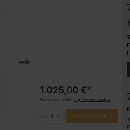
Korrosionsschutz
Stahlschrank PLUS Unterbauten
Handy-Garage
Trendprodukte
T
How-to-Anleitungen
F
F
1.025,00 €*
Preise exkl. MwSt.
zzgl. Versandkosten
In den Warenkorb
T
F