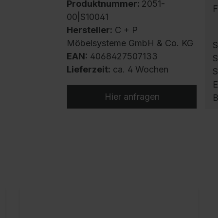
Produktnummer:
2051-
F
00|S10041
Hersteller:
C + P
Möbelsysteme GmbH & Co. KG
S
EAN:
4068427507133
S
Lieferzeit:
ca. 4 Wochen
S
E
Hier anfragen
B
p
h
H
v
B
S
E
m
l