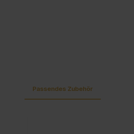
Ausschreibungstexte
C + P Logo / Styleguide
Passendes Zubehör