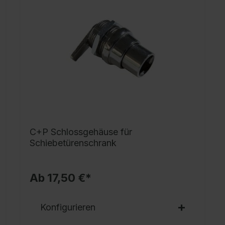
p
v
m
1
T
I
P
C+P Schlossgehäuse für
Schiebetürenschrank
Ab 17,50 €*
Konfigurieren