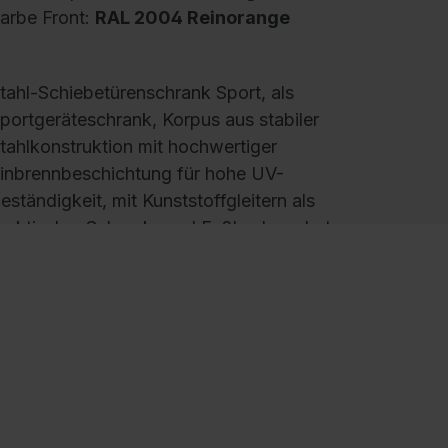
arbe Front:
RAL 2004 Reinorange
tahl-Schiebetürenschrank Sport, als
portgeräteschrank, Korpus aus stabiler
tahlkonstruktion mit hochwertiger
inbrennbeschichtung für hohe UV-
eständigkeit, mit Kunststoffgleitern als
raktischer Schrank- und Fußbodenschutz,
ohe Flexibilität der Inneneinrichtung durch
öhenverstellbarkeit im 15 mm Raster, Türen
erstärkt für hohe Stabilität, leichtgängige
edienung durch Leichtlaufrollen in spezieller
chienenführung, 2 Ergonomische Bügelgriffe
rgolock aus Metall für einfache Bedienung,
att vernickelt, 4 Einlegeböden aus Stahl,
ackiert, mit vorderer Aufkantung als