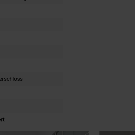
erschloss
rt