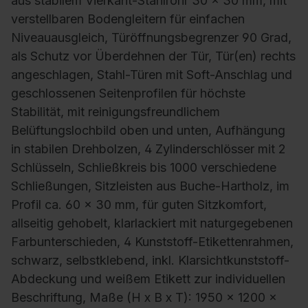
aus stabilem Vierkant-Stahlrohr 30 x 30 mm, mit
verstellbaren Bodengleitern für einfachen
Niveauausgleich, Türöffnungsbegrenzer 90 Grad,
als Schutz vor Überdehnen der Tür, Tür(en) rechts
angeschlagen, Stahl-Türen mit Soft-Anschlag und
geschlossenen Seitenprofilen für höchste
Stabilität, mit reinigungsfreundlichem
Belüftungslochbild oben und unten, Aufhängung
in stabilen Drehbolzen, 4 Zylinderschlösser mit 2
Schlüsseln, Schließkreis bis 1000 verschiedene
Schließungen, Sitzleisten aus Buche-Hartholz, im
Profil ca. 60 x 30 mm, für guten Sitzkomfort,
allseitig gehobelt, klarlackiert mit naturgegebenen
Farbunterschieden, 4 Kunststoff-Etikettenrahmen,
schwarz, selbstklebend, inkl. Klarsichtkunststoff-
Abdeckung und weißem Etikett zur individuellen
Beschriftung, Maße (H x B x T): 1950 x 1200 x