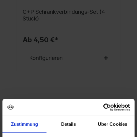
C+P Schrankverbindungs-Set (4
Stück)
Ab 4,50 €*
Konfigurieren
Eigenschaften
Spind Evolo PLUS, 4 Abteile, Abteilbreite 300
Zustimmung
Details
Über Cookies
mm, Korpus aus stabiler Stahlkonstruktion mit
hochwertiger Einbrennbeschichtun…
Mehr