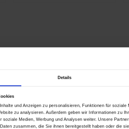
S
S
S
E
K
E
x
9
V
S
Details
eschlagen
P
Cookies
nd
nhalte und Anzeigen zu personalisieren, Funktionen für soziale
Website zu analysieren. Außerdem geben wir Informationen zu I
r soziale Medien, Werbung und Analysen weiter. Unsere Partner
n
 Daten zusammen, die Sie ihnen bereitgestellt haben oder die s