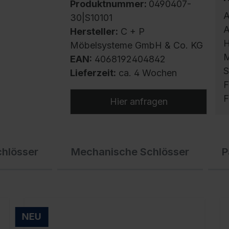
Produktnummer:
0490407-
A
30|S10101
A
Hersteller:
C + P
H
Möbelsysteme GmbH & Co. KG
M
EAN:
4068192404842
S
Lieferzeit:
ca. 4 Wochen
F
F
Hier anfragen
S
chlösser
Mechanische Schlösser
P
m
h
U
g
f
NEU
E