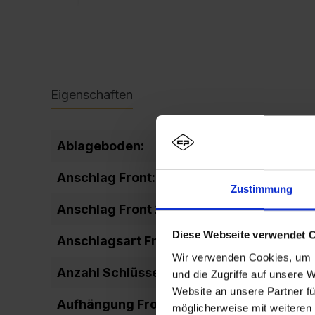
Eigenschaften
Ablageboden:
fixiert
Anschlag Front:
DIN rechts
Zustimmung
Anschlag Front 2:
rechts ang
Diese Webseite verwendet 
Anschlagsart Front:
einschlage
Wir verwenden Cookies, um I
Anzahl Schlüssel:
2
und die Zugriffe auf unsere 
Website an unsere Partner fü
Aufhängung Front:
Drehbolze
möglicherweise mit weiteren