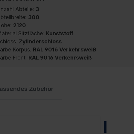
nzahl Abteile:
3
bteilbreite:
300
öhe:
2120
aterial Sitzfläche:
Kunststoff
chloss:
Zylinderschloss
arbe Korpus:
RAL 9016 Verkehrsweiß
arbe Front:
RAL 9016 Verkehrsweiß
pind Evolo PLUS, 3 Abteile, Abteilbreite 300
assendes Zubehör
m, Korpus aus stabiler Stahlkonstruktion mit
ochwertiger Einbrennbeschichtung für hohe
V- und Korrosionsbeständigkeit,
eschlossene und abgeschrägte Seitenprofile
ür leichte Innenreinigung und komfortable
NEU
ntnahme von Kleidung und Taschen,