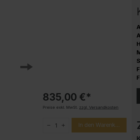
Korrosionsschutz
Stahlschrank PLUS Unterbauten
Handy-Garage
A
Trendprodukte
A
How-to-Anleitungen
M
S
F
F
835,00 €*
Preise exkl. MwSt.
zzgl. Versandkosten
In den Warenkorb