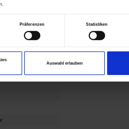
n.
end
lochbild
Präferenzen
Statistiken
en im
en/Kopfteil
ies
Auswahl erlauben
ahmen
hr