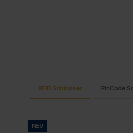
Ausschreibungstexte
C + P Logo / Styleguide
RFID Schlösser
PinCode S
NEU