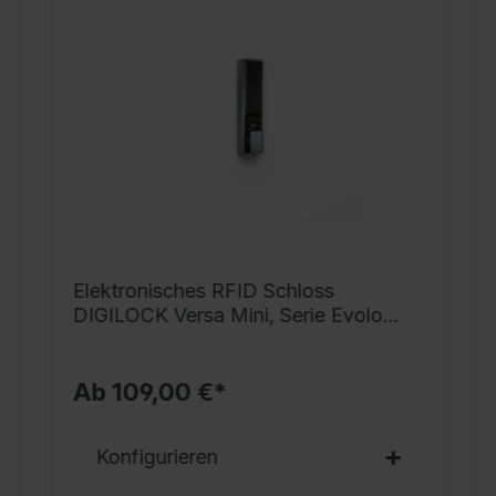
g
h
i
G
v
S
s
V
v
N
Elektronisches RFID Schloss
G
DIGILOCK Versa Mini, Serie Evolo
T
PLUS
S
Ab 109,00 €*
S
r
Konfigurieren
o
D