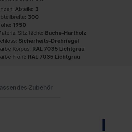
nzahl Abteile:
3
bteilbreite:
300
öhe:
1950
aterial Sitzfläche:
Buche-Hartholz
chloss:
Sicherheits-Drehriegel
arbe Korpus:
RAL 7035 Lichtgrau
arbe Front:
RAL 7035 Lichtgrau
pind Evolo PLUS, 3 Abteile, Abteilbreite 300
assendes Zubehör
m, Korpus aus stabiler Stahlkonstruktion mit
ochwertiger Einbrennbeschichtung für hohe
V- und Korrosionsbeständigkeit,
eschlossene und abgeschrägte Seitenprofile
ür leichte Innenreinigung und komfortable
NEU
ntnahme von Kleidung und Taschen,