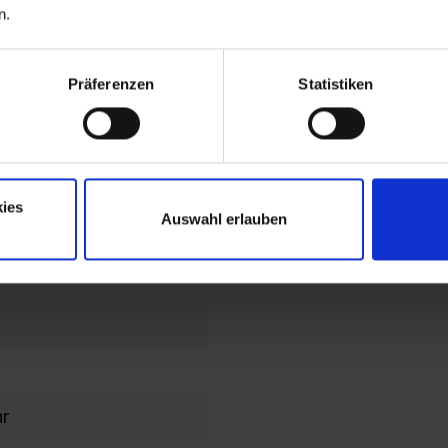
n.
end
lochbild
Präferenzen
Statistiken
en im
en/Kopfteil
ies
Auswahl erlauben
ahmen
hr