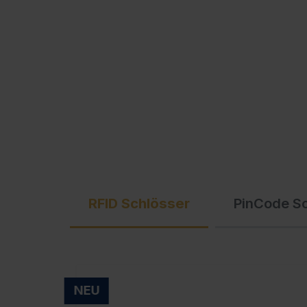
Ausschreibungstexte
C + P Logo / Styleguide
RFID Schlösser
PinCode S
NEU