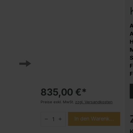
Korrosionsschutz
Stahlschrank PLUS Unterbauten
Handy-Garage
A
Trendprodukte
A
How-to-Anleitungen
M
S
F
F
835,00 €*
Preise exkl. MwSt.
zzgl. Versandkosten
In den Warenkorb