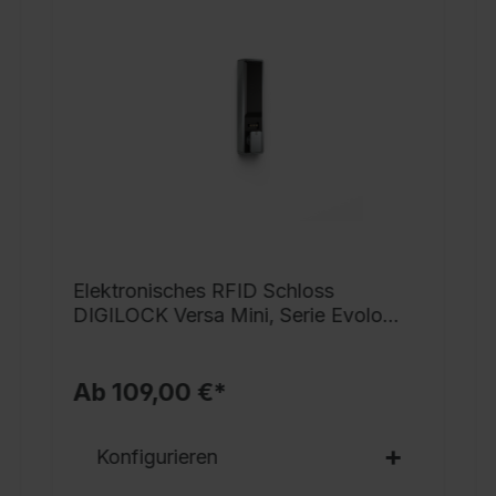
g
h
i
s
v
S
s
V
v
N
Elektronisches RFID Schloss
a
DIGILOCK Versa Mini, Serie Evolo
u
PLUS
S
Ab 109,00 €*
B
A
Konfigurieren
T
Ü