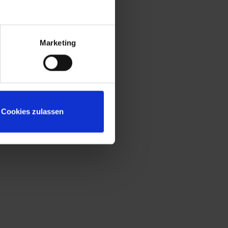
Konstruktion gemäß Stufe C nach DIN
4547
Sitzleisten aus allseitig gehobeltem und
naturlackiertem Buche-Hartholz, Kanten
Marketing
gerundet für guten Sitzkomfort
Untergestell mit "freischwebender"
Sitzfläche für mehr Beinfreiheit und leichte
Bodenreinigung
Sicherheits-Drehriegelverschluss für
Cookies zulassen
Vorhängeschloss, ergonomisch geformt,
dreht in geschlossenem Zustand durch
und verhindert damit das Aufbrechen
durch Überdrehen
Niveauregulierung zum einfachen
Ausgleich von Bodenunebenheiten
Reduzierte Korpushöhe, speziell für
niedrige Räume