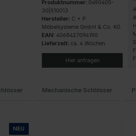
Produktnummer:
0490405-
A
30|S10013
A
Hersteller:
C + P
H
Möbelsysteme GmbH & Co. KG
M
EAN:
4068427094190
S
Lieferzeit:
ca. 4 Wochen
F
F
Hier anfragen
S
chlösser
Mechanische Schlösser
P
m
h
U
g
f
NEU
E