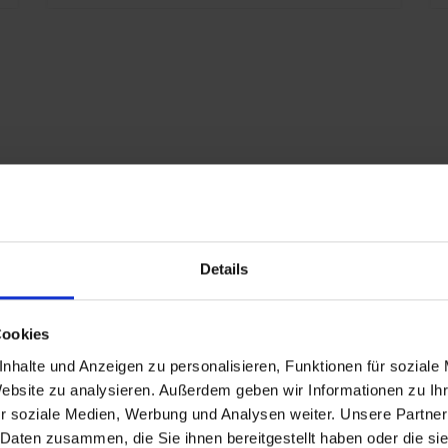
S
m
S
6
g
F
E
K
E
x
Details
7
eschlagen
G
Cookies
nd
nhalte und Anzeigen zu personalisieren, Funktionen für soziale
P
Website zu analysieren. Außerdem geben wir Informationen zu I
r soziale Medien, Werbung und Analysen weiter. Unsere Partner
n
 Daten zusammen, die Sie ihnen bereitgestellt haben oder die s