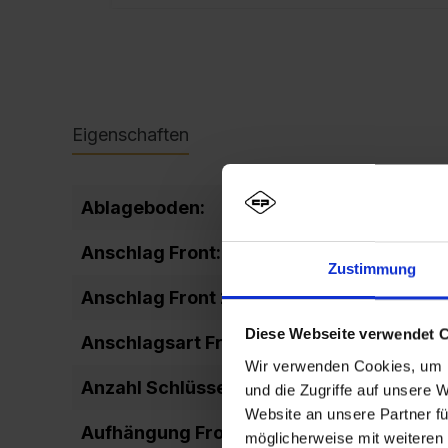
Eigenschaften
Ablageboden:
fixiert
Anschlag Front:
DIN rechts
Zustimmung
Anschlag Front 2:
rechts ang
Diese Webseite verwendet 
Anschlagsart Front:
einschlage
Wir verwenden Cookies, um I
Anzahl Schlüssel:
2
und die Zugriffe auf unsere 
Website an unsere Partner fü
Aufhängung Front:
Drehbolze
möglicherweise mit weiteren