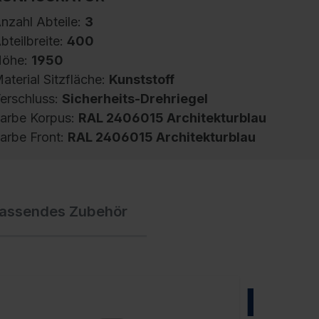
nzahl Abteile:
3
bteilbreite:
400
öhe:
1950
aterial Sitzfläche:
Kunststoff
erschluss:
Sicherheits-Drehriegel
arbe Korpus:
RAL 2406015 Architekturblau
arbe Front:
RAL 2406015 Architekturblau
pind Evolo PLUS, 3 Abteile, Abteilbreite 400
assendes Zubehör
m, Korpus aus stabiler Stahlkonstruktion mit
ochwertiger Einbrennbeschichtung für hohe
V- und Korrosionsbeständigkeit,
eschlossene und abgeschrägte Seitenprofile
ür leichte Innenreinigung und komfortable
NEU
ntnahme von Kleidung und Taschen,