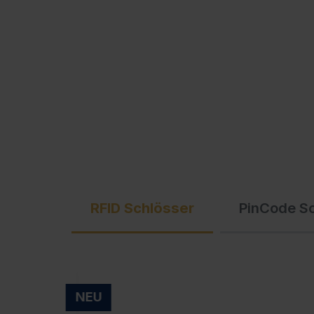
Ausschreibungstexte
C + P Logo / Styleguide
RFID Schlösser
PinCode S
NEU