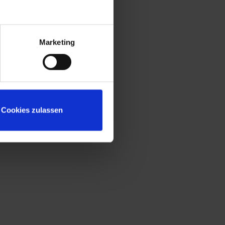
Konstruktion gemäß Stufe C nach DIN
4547
Sitzleisten aus Kunststoff für beste
Hygiene und Reinigung
Marketing
Untergestell mit "freischwebender"
Sitzfläche für mehr Beinfreiheit und leichte
Bodenreinigung
Sicherheits-Drehriegelverschluss für
Vorhängeschloss, ergonomisch geformt,
Cookies zulassen
dreht in geschlossenem Zustand durch
und verhindert damit das Aufbrechen
durch Überdrehen
Niveauregulierung zum einfachen
Ausgleich von Bodenunebenheiten
Reduzierte Korpushöhe, speziell für
niedrige Räume
Türöffnungsbegrenzer zum Schutz vor