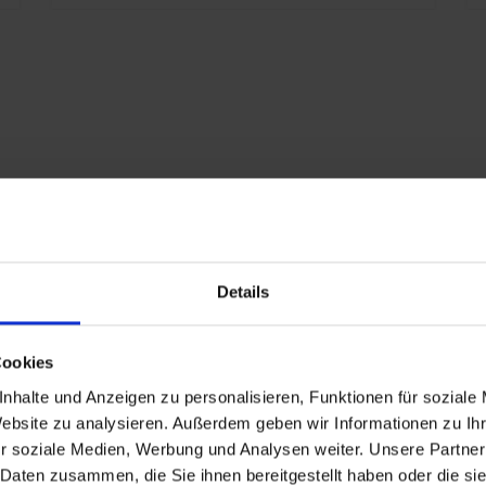
D
B
S
h
s
K
E
x
2
A
Details
S
eschlagen
S
Cookies
nd
nhalte und Anzeigen zu personalisieren, Funktionen für soziale
P
Website zu analysieren. Außerdem geben wir Informationen zu I
r soziale Medien, Werbung und Analysen weiter. Unsere Partner
n
 Daten zusammen, die Sie ihnen bereitgestellt haben oder die s