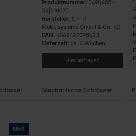
Produktnummer:
0490405-
A
32|S10075
A
Hersteller:
C + P
H
Möbelsysteme GmbH & Co. KG
M
EAN:
4068427095623
V
Lieferzeit:
ca. 4 Wochen
F
F
Hier anfragen
S
chlösser
Mechanische Schlösser
P
m
h
U
g
f
NEU
E