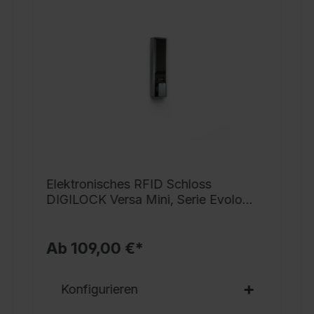
g
h
i
s
v
S
s
V
v
N
Elektronisches RFID Schloss
G
DIGILOCK Versa Mini, Serie Evolo
T
PLUS
S
Ab 109,00 €*
S
r
Konfigurieren
o
D