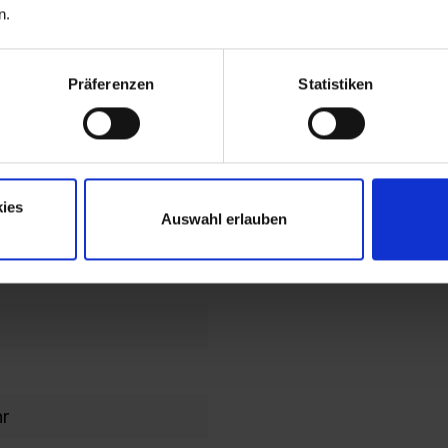
n.
end
lochbild
Präferenzen
Statistiken
en im
en/Kopfteil
ies
Auswahl erlauben
ahmen
hr