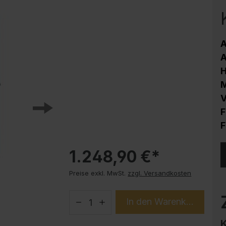
Korrosionsschutz
Stahlschrank PLUS Unterbauten
Handy-Garage
A
Trendprodukte
A
How-to-Anleitungen
M
V
F
F
1.248,90 €*
Preise exkl. MwSt.
zzgl. Versandkosten
In den Warenkorb