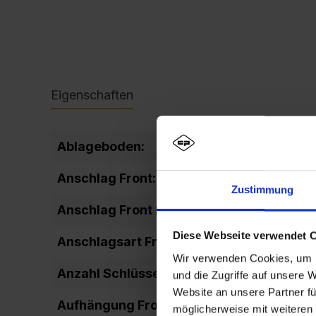
Eigenschaften
Ablageboden:
fixiert
Anschlag Front:
DIN rechts
Zustimmung
Anschlag Front 2:
rechts ang
Diese Webseite verwendet 
Anschlagsart Front:
einschlage
Wir verwenden Cookies, um I
Anzahl Schlüssel:
2
und die Zugriffe auf unsere 
Website an unsere Partner fü
Aufhängung Front:
Drehbolze
möglicherweise mit weiteren