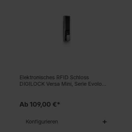
g
h
i
G
v
S
s
V
v
N
Elektronisches RFID Schloss
G
DIGILOCK Versa Mini, Serie Evolo
T
PLUS
S
Ab 109,00 €*
S
r
Konfigurieren
o
D