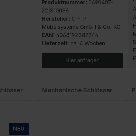
Produktnummer:
0490407-
A
22|S10086
A
Hersteller:
C + P
H
Möbelsysteme GmbH & Co. KG
M
EAN:
4068192387244
S
Lieferzeit:
ca. 4 Wochen
F
F
Hier anfragen
S
chlösser
Mechanische Schlösser
P
m
h
U
g
f
NEU
E