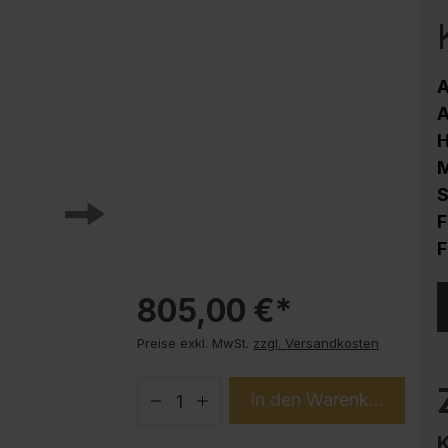
Korrosionsschutz
Stahlschrank PLUS Unterbauten
Handy-Garage
A
Trendprodukte
A
How-to-Anleitungen
M
S
F
F
805,00 €*
Preise exkl. MwSt.
zzgl. Versandkosten
In den Warenkorb