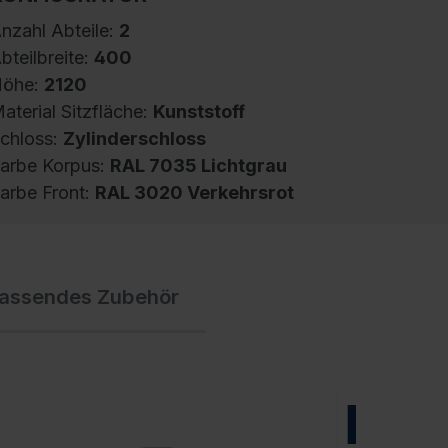
nzahl Abteile:
2
bteilbreite:
400
öhe:
2120
aterial Sitzfläche:
Kunststoff
chloss:
Zylinderschloss
arbe Korpus:
RAL 7035 Lichtgrau
arbe Front:
RAL 3020 Verkehrsrot
pind Evolo PLUS, 2 Abteile, Abteilbreite 400
assendes Zubehör
m, Korpus aus stabiler Stahlkonstruktion mit
ochwertiger Einbrennbeschichtung für hohe
V- und Korrosionsbeständigkeit,
eschlossene und abgeschrägte Seitenprofile
ür leichte Innenreinigung und komfortable
NEU
ntnahme von Kleidung und Taschen,