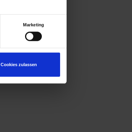
Sitzleisten aus Kunststoff für beste
Hygiene und Reinigung
Untergestell mit "freischwebender"
Sitzfläche für mehr Beinfreiheit und leichte
Marketing
Bodenreinigung
Niveauregulierung zum einfachen
Ausgleich von Bodenunebenheiten
Türöffnungsbegrenzer zum Schutz vor
Überdehnung der Tür und vor
Cookies zulassen
Überschneidung mit Nutzfläche des
Nachbarschrankes
Fronten zusätzlich mit
reinigungsfreundlichem Belüftungslochbild
für noch effektivere Belüftung
Türen extrem verwindungssteif durch
geschlossene Seitenprofile
Korpus mit Lüftungsöffnungen oben und