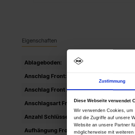
Eigenschaften
Ablageboden:
fixiert
Anschlag Front:
DIN rechts
Zustimmung
Anschlag Front 2:
rechts ang
Diese Webseite verwendet 
Anschlagsart Front:
einschlage
Wir verwenden Cookies, um I
Anzahl Schlüssel:
2
und die Zugriffe auf unsere 
Website an unsere Partner fü
Aufhängung Front:
Drehbolze
möglicherweise mit weiteren