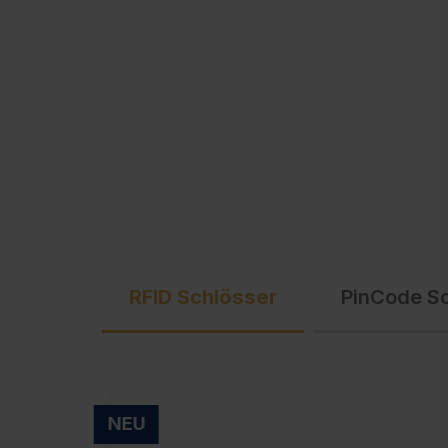
Ausschreibungstexte
C + P Logo / Styleguide
RFID Schlösser
PinCode S
NEU