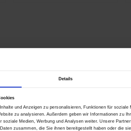
S
S
S
E
K
E
x
7
G
R
Details
eschlagen
P
Cookies
nd
nhalte und Anzeigen zu personalisieren, Funktionen für soziale
Website zu analysieren. Außerdem geben wir Informationen zu I
r soziale Medien, Werbung und Analysen weiter. Unsere Partner
n
 Daten zusammen, die Sie ihnen bereitgestellt haben oder die s