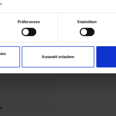
n.
end
lochbild
Präferenzen
Statistiken
en im
en/Kopfteil
ies
Auswahl erlauben
ahmen
hr