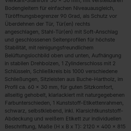
Vierkant-Stahlrohr 30 x 30 mm, mit verstellbaren
Bodengleitern für einfachen Niveauausgleich,
Türöffnungsbegrenzer 90 Grad, als Schutz vor
Überdehnen der Tür, Tür(en) rechts
angeschlagen, Stahl-Tür(en) mit Soft-Anschlag
und geschlossenen Seitenprofilen für höchste
Stabilität, mit reinigungsfreundlichem
Belüftungslochbild oben und unten, Aufhängung
in stabilen Drehbolzen, 1 Zylinderschloss mit 2
Schlüsseln, Schließkreis bis 1000 verschiedene
Schließungen, Sitzleisten aus Buche-Hartholz, im
Profil ca. 60 x 30 mm, für guten Sitzkomfort,
allseitig gehobelt, klarlackiert mit naturgegebenen
Farbunterschieden, 1 Kunststoff-Etikettenrahmen,
schwarz, selbstklebend, inkl. Klarsichtkunststoff-
Abdeckung und weißem Etikett zur individuellen
Beschriftung, Maße (H x B x T): 2120 x 400 x 815