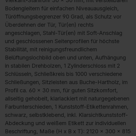
Vierkant-Stahlrohr 30 x 30 mm, mit verstellbaren
Bodengleitern für einfachen Niveauausgleich,
Türöffnungsbegrenzer 90 Grad, als Schutz vor
Überdehnen der Tür, Tür(en) rechts
angeschlagen, Stahl-Tür(en) mit Soft-Anschlag
und geschlossenen Seitenprofilen für höchste
Stabilität, mit reinigungsfreundlichem
Belüftungslochbild oben und unten, Aufhängung
in stabilen Drehbolzen, 1 Zylinderschloss mit 2
Schlüsseln, Schließkreis bis 1000 verschiedene
Schließungen, Sitzleisten aus Buche-Hartholz, im
Profil ca. 60 x 30 mm, für guten Sitzkomfort,
allseitig gehobelt, klarlackiert mit naturgegebenen
Farbunterschieden, 1 Kunststoff-Etikettenrahmen,
schwarz, selbstklebend, inkl. Klarsichtkunststoff-
Abdeckung und weißem Etikett zur individuellen
Beschriftung, Maße (H x B x T): 2120 x 300 x 815