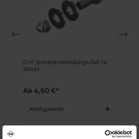
C+P Schrankverbindungs-Set (4
Stück)
Ab 4,50 €*
Konfigurieren