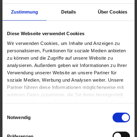
Zustimmung
Details
Über Cookies
Eigenschaften
Spind Evolo PLUS, 1 Abteil, Abteilbreite 400 mm,
Diese Webseite verwendet Cookies
Korpus aus stabiler Stahlkonstruktion mit
Wir verwenden Cookies, um Inhalte und Anzeigen zu
hochwertiger Einbrennbeschichtung…
Mehr
personalisieren, Funktionen für soziale Medien anbieten
zu können und die Zugriffe auf unsere Website zu
analysieren. Außerdem geben wir Informationen zu Ihrer
Verwendung unserer Website an unsere Partner für
soziale Medien, Werbung und Analysen weiter. Unsere
Partner führen diese Informationen möglicherweise mit
weiteren Daten zusammen, die Sie ihnen bereitgestellt
haben oder die sie im Rahmen Ihrer Nutzung der Dienste
gesammelt haben.
Einwilligungsauswahl
Notwendig
Präferenzen