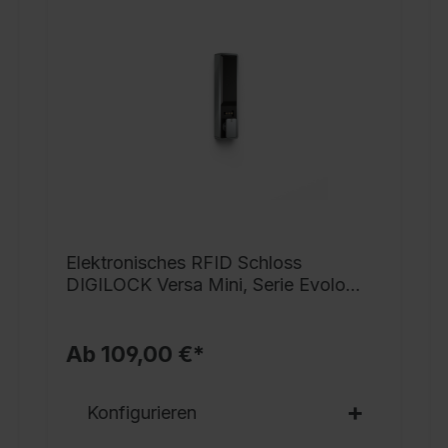
p
T
Ü
a
A
D
D
6
T
Elektronisches RFID Schloss
A
DIGILOCK Versa Mini, Serie Evolo
S
PLUS
P
Ab 109,00 €*
Konfigurieren