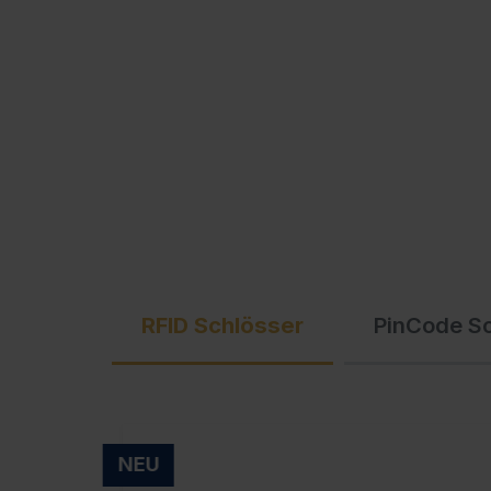
Ausschreibungstexte
C + P Logo / Styleguide
RFID Schlösser
PinCode S
NEU