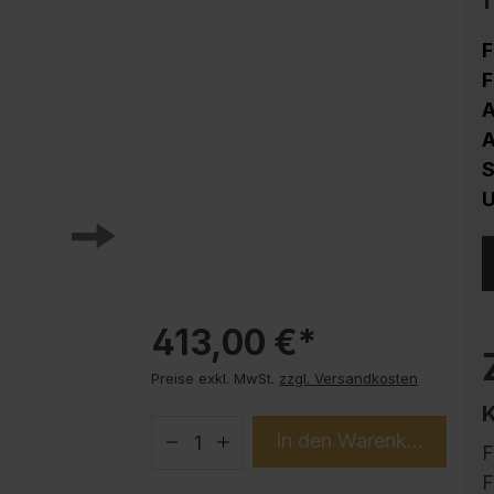
Korrosionsschutz
Stahlschrank PLUS Unterbauten
F
Handy-Garage
F
A
Trendprodukte
A
How-to-Anleitungen
S
U
413,00 €*
Preise exkl. MwSt.
zzgl. Versandkosten
In den Warenkorb
F
F