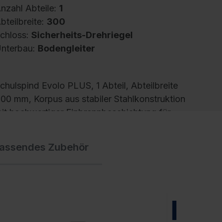
nzahl Abteile:
1
bteilbreite:
300
chloss:
Sicherheits-Drehriegel
nterbau:
Bodengleiter
chulspind Evolo PLUS, 1 Abteil, Abteilbreite
00 mm, Korpus aus stabiler Stahlkonstruktion
it hochwertiger Einbrennbeschichtung für
ohe UV- und Korrosionsbeständigkeit,
esonders aufbruchgeschützte Konstruktion
assendes Zubehör
emäß Stufe C nach DIN 4547, mit hinteren
elüftungsöffnungen oben und unten, innen 1
blageboden, darunter 1 stabile
arderobenstange aus Ovalprofil mit 3
erdrehsicheren Doppel-Schiebehaken inkl.
NEU
ystemaufnahme, mit Bodengleitern als