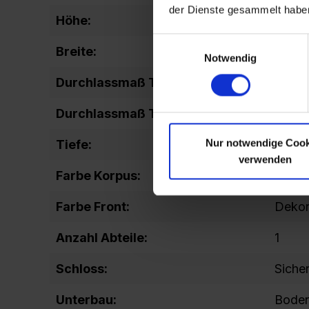
der Dienste gesammelt habe
Höhe:
1530
Einwilligungsauswahl
Breite:
300
Notwendig
Durchlassmaß Tür (Höhe):
1429
Durchlassmaß Tür (Breite):
240
Nur notwendige Cook
Tiefe:
500
verwenden
Farbe Korpus:
RAL 7
Farbe Front:
Dekor 
Anzahl Abteile:
1
Schloss:
Sicher
Unterbau:
Boden