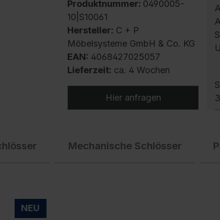
Produktnummer:
0490005-
A
10|S10061
A
Hersteller:
C + P
S
Möbelsysteme GmbH & Co. KG
U
EAN:
4068427025057
Lieferzeit:
ca. 4 Wochen
S
Hier anfragen
3
m
h
b
chlösser
Mechanische Schlösser
P
g
B
A
G
v
NEU
S