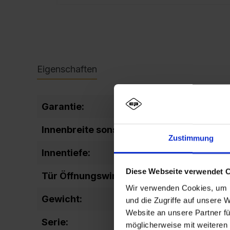
Eigenschaften
Garantie:
10
Innenbreite sonstige:
298
Zustimmung
Innentiefe:
477
Diese Webseite verwendet 
Tür Öffnungswinkel:
90
Wir verwenden Cookies, um I
Gewicht:
24.88
und die Zugriffe auf unsere 
Website an unsere Partner fü
Serie:
Evolo
möglicherweise mit weiteren