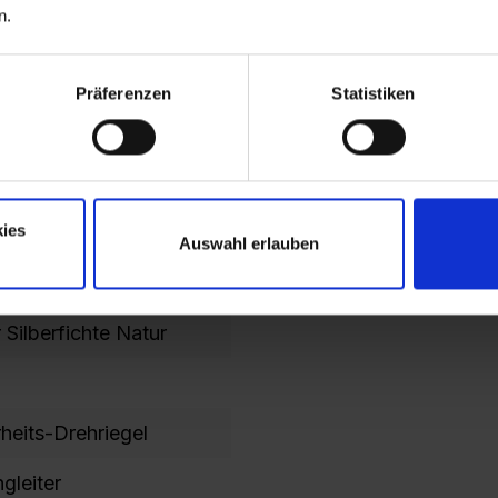
n.
Präferenzen
Statistiken
ies
Auswahl erlauben
016 Anthrazitgrau
Silberfichte Natur
heits-Drehriegel
gleiter