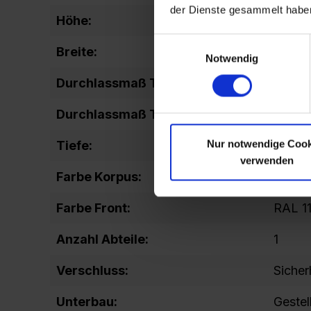
der Dienste gesammelt habe
Höhe:
2120
Einwilligungsauswahl
Breite:
300
Notwendig
Durchlassmaß Tür (Höhe):
1599
Durchlassmaß Tür (Breite):
240
Nur notwendige Cook
Tiefe:
815
verwenden
Farbe Korpus:
RAL 7
Farbe Front:
RAL 1
Anzahl Abteile:
1
Verschluss:
Sicher
Unterbau:
Gestel