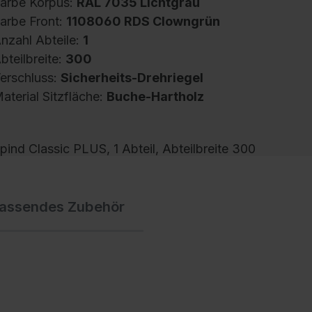
arbe Korpus:
RAL 7035 Lichtgrau
arbe Front:
1108060 RDS Clowngrün
nzahl Abteile:
1
bteilbreite:
300
erschluss:
Sicherheits-Drehriegel
aterial Sitzfläche:
Buche-Hartholz
pind Classic PLUS, 1 Abteil, Abteilbreite 300
m, Korpus aus stabiler Stahlkonstruktion mit
ochwertiger Einbrennbeschichtung für hohe
assendes Zubehör
V- und Korrosionsbeständigkeit, mit hinteren
elüftungsöffnungen oben und unten, innen 1
blageboden, darunter 1 stabile
arderobenstange aus Ovalprofil mit 3
erdrehsicheren Doppel-Schiebehaken inkl.
ystemaufnahme, mit Untergestell und