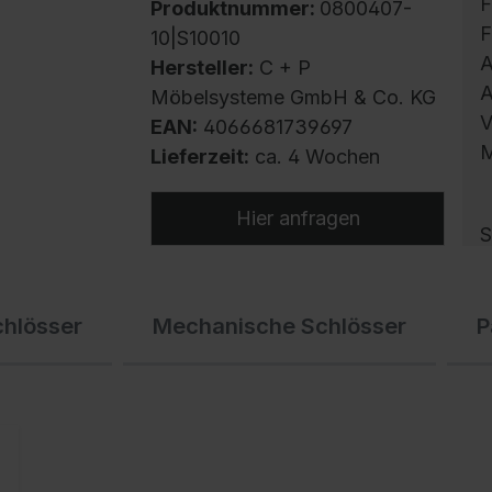
F
Produktnummer:
0800407-
F
10|S10010
A
Hersteller:
C + P
A
Möbelsysteme GmbH & Co. KG
V
EAN:
4066681739697
M
Lieferzeit:
ca. 4 Wochen
Hier anfragen
S
m
h
chlösser
Mechanische Schlösser
P
U
B
A
G
v
S