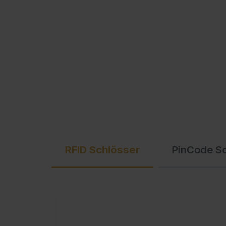
Ausschreibungstexte
C + P Logo / Styleguide
RFID Schlösser
PinCode S