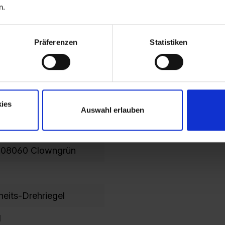
n.
Präferenzen
Statistiken
ies
Auswahl erlauben
035 Lichtgrau
108060 Clowngrün
heits-Drehriegel
l