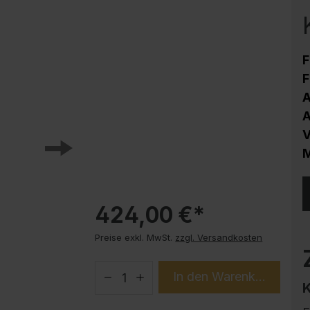
Korrosionsschutz
Stahlschrank PLUS Unterbauten
Handy-Garage
F
Trendprodukte
F
How-to-Anleitungen
A
A
V
M
424,00 €*
Preise exkl. MwSt.
zzgl. Versandkosten
In den Warenkorb