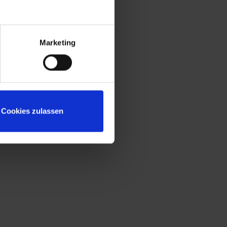
Niveauregulierung zum einfachen
Ausgleich von Bodenunebenheiten
Fronten zusätzlich mit Lüftungskiemen für
noch effektivere Belüftung
Marketing
Geschlossene Tür-Seitenprofile für hohe
Verwindungssteifigkeit
Korpus mit Lüftungsöffnungen oben und
unten für optimale Luftzirkulation
Cookies zulassen