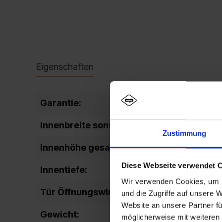
Eigenschaften
Garantie:
10
Innenbreite sonstige:
298
Zustimmung
Innenhöhe gesamt:
1637
Diese Webseite verwendet 
Innentiefe:
477
Wir verwenden Cookies, um I
Tür Öffnungswinkel:
110
und die Zugriffe auf unsere 
Website an unsere Partner fü
Gewicht:
30,8
möglicherweise mit weiteren