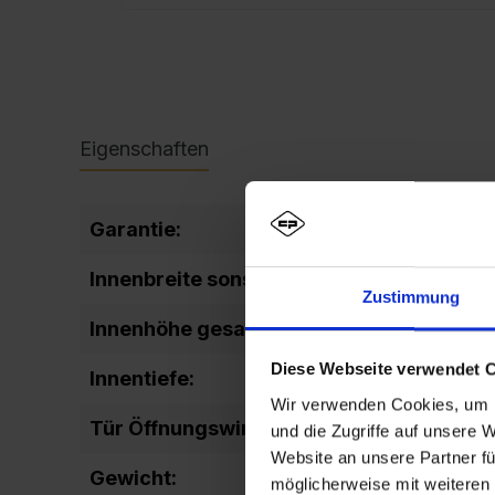
Eigenschaften
Garantie:
10
Innenbreite sonstige:
298
Zustimmung
Innenhöhe gesamt:
1637
Diese Webseite verwendet 
Innentiefe:
477
Wir verwenden Cookies, um I
Tür Öffnungswinkel:
90
und die Zugriffe auf unsere 
Website an unsere Partner fü
Gewicht:
39,2
möglicherweise mit weiteren