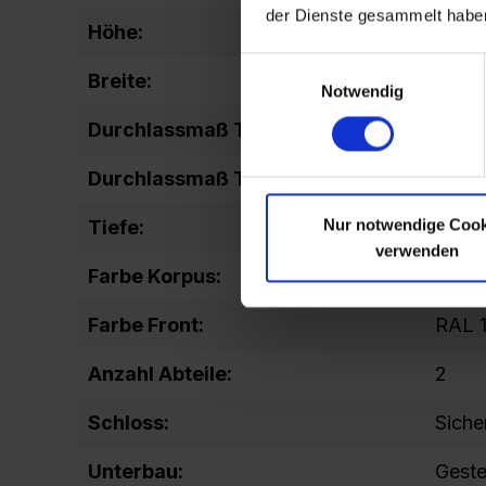
der Dienste gesammelt habe
Höhe:
2120
Einwilligungsauswahl
Breite:
300
Notwendig
Durchlassmaß Tür (Höhe):
1599
Durchlassmaß Tür (Breite):
240
Nur notwendige Cook
Tiefe:
500
verwenden
Farbe Korpus:
RAL 1
Farbe Front:
RAL 1
Anzahl Abteile:
2
Schloss:
Siche
Unterbau:
Geste