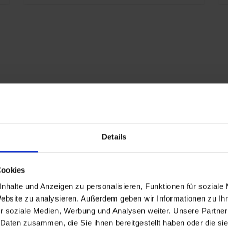
s
K
E
x
1
V
P
Details
Cookies
nhalte und Anzeigen zu personalisieren, Funktionen für soziale
Website zu analysieren. Außerdem geben wir Informationen zu I
r soziale Medien, Werbung und Analysen weiter. Unsere Partner
 Daten zusammen, die Sie ihnen bereitgestellt haben oder die s