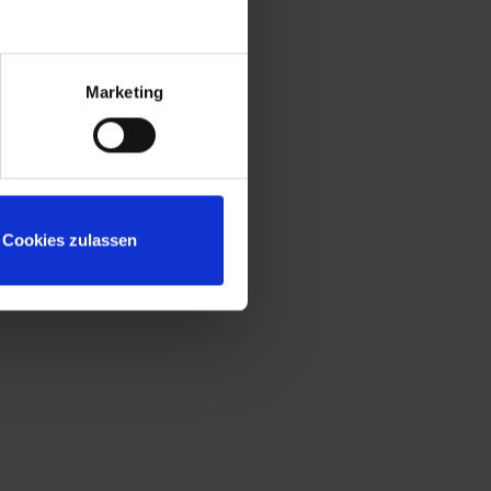
Ausgleich von Bodenunebenheiten
Türöffnungsbegrenzer zum Schutz vor
Überdehnung der Tür und vor
Marketing
Überschneidung mit Nutzfläche des
Nachbarschrankes
Fronten zusätzlich mit
reinigungsfreundlichem Belüftungslochbild
für noch effektivere Belüftung
Cookies zulassen
Türen extrem verwindungssteif durch
geschlossene Seitenprofile
Türen zueinander schlagend für
gemeinsamen Verschluss
Korpus mit Lüftungsöffnungen oben und
unten für optimale Luftzirkulation
Sichere und komfortable Trennung von
Privat-und Berufskleidung gemäß ASR