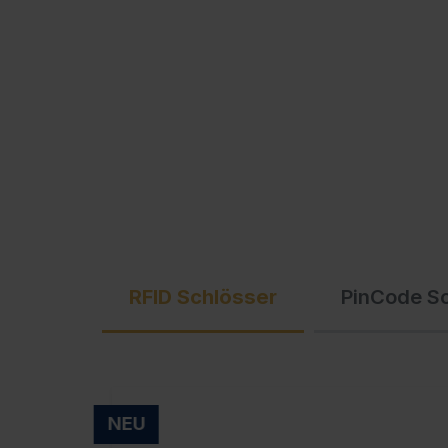
Ausschreibungstexte
C + P Logo / Styleguide
RFID Schlösser
PinCode S
NEU