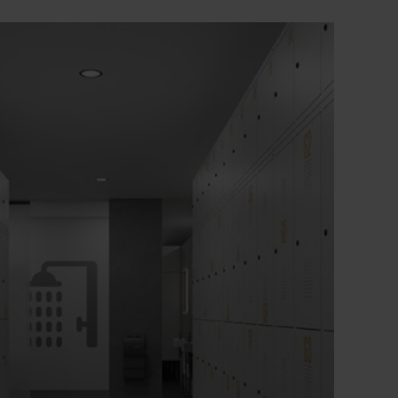
(Arbeitsstättenrichtlinien).
Langlebiger Stahlkorpus mit
Inneneckschräge je Fach zur leichten
Entnahme des Schrankinhaltes (auch als
Kabelkanal nutzbar)