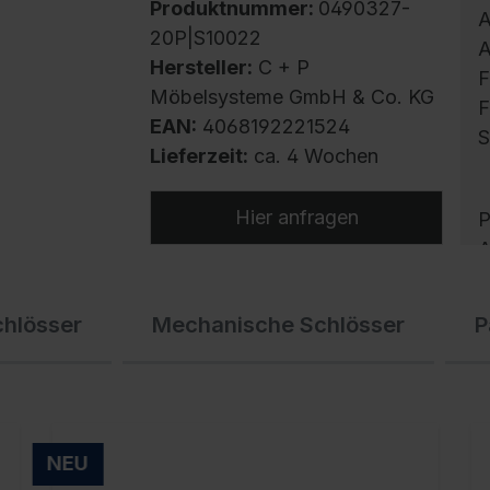
Produktnummer:
0490327-
A
20P|S10022
A
Hersteller:
C + P
F
Möbelsysteme GmbH & Co. KG
F
EAN:
4068192221524
S
Lieferzeit:
ca. 4 Wochen
Hier anfragen
P
A
U
A
chlösser
Mechanische Schlösser
P
S
E
K
B
d
NEU
P