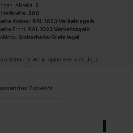
nzahl Abteile:
2
bteilbreite:
300
arbe Korpus:
RAL 1023 Verkehrsgelb
arbe Front:
RAL 1023 Verkehrsgelb
chloss:
Sicherheits-Drehriegel
SA Schwarz-Weiß-Spind Evolo PLUS, 2
bteile für 1 Person, zur getrennten
nterbringung von Privat- und Berufskleidung,
bteilbreite 300 mm, Korpus aus stabiler
assendes Zubehör
tahlkonstruktion mit hochwertiger
inbrennbeschichtung für hohe UV- und
orrosionsbeständigkeit, mit hinteren
elüftungsöffnungen oben und unten, innen 1
urchgehender Ablageboden für extra großes
NEU
SA-Fach, darunter je Abteil 1 stabile