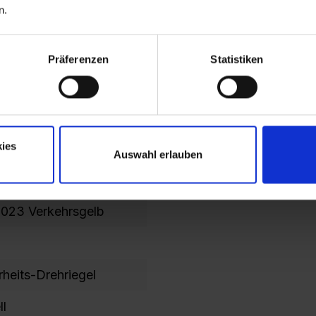
n.
Präferenzen
Statistiken
ies
Auswahl erlauben
023 Verkehrsgelb
023 Verkehrsgelb
rheits-Drehriegel
ll