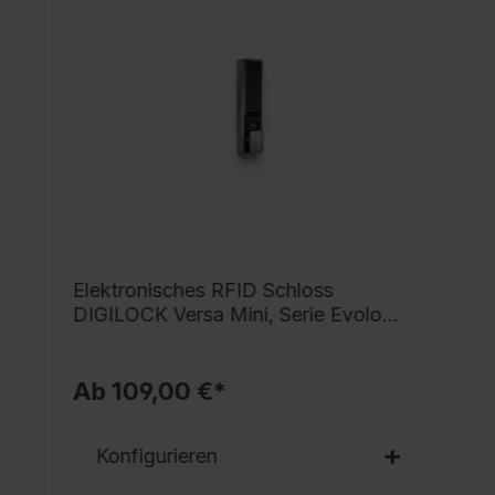
G
v
S
f
s
v
N
G
S
Elektronisches RFID Schloss
g
DIGILOCK Versa Mini, Serie Evolo
S
PLUS
B
A
Ab 109,00 €*
E
V
Konfigurieren
i