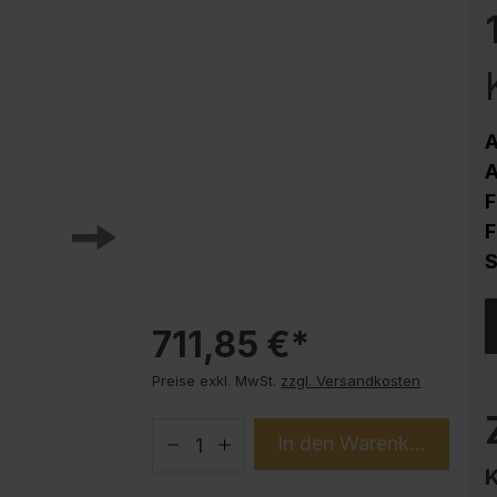
Korrosionsschutz
Stahlschrank PLUS Unterbauten
Handy-Garage
Trendprodukte
A
How-to-Anleitungen
A
F
F
S
711,85 €*
Preise exkl. MwSt.
zzgl. Versandkosten
In den Warenkorb