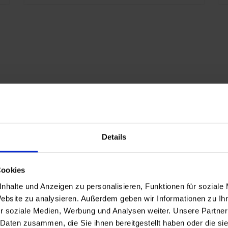
i
S
E
K
E
x
7
G
R
rechts
Details
P
rschlagend
Cookies
nd
nhalte und Anzeigen zu personalisieren, Funktionen für soziale
n
Website zu analysieren. Außerdem geben wir Informationen zu I
r soziale Medien, Werbung und Analysen weiter. Unsere Partner
end
 Daten zusammen, die Sie ihnen bereitgestellt haben oder die s