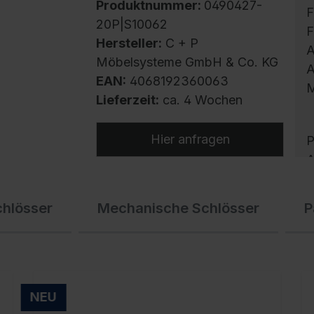
Produktnummer:
0490427-
F
20P|S10062
F
Hersteller:
C + P
A
Möbelsysteme GmbH & Co. KG
A
EAN:
4068192360063
M
Lieferzeit:
ca. 4 Wochen
Hier anfragen
P
A
U
A
chlösser
Mechanische Schlösser
P
S
E
K
B
d
NEU
P