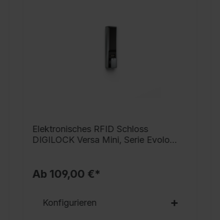
G
v
S
f
u
s
v
N
G
Elektronisches RFID Schloss
S
DIGILOCK Versa Mini, Serie Evolo
g
PLUS
S
B
Ab 109,00 €*
A
E
Konfigurieren
V