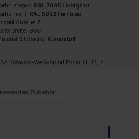
arbe Korpus:
RAL 7035 Lichtgrau
arbe Front:
RAL 5023 Fernblau
nzahl Abteile:
2
bteilbreite:
300
aterial Sitzfläche:
Kunststoff
SA Schwarz-Weiß-Spind Evolo PLUS, 2
bteile für 1 Person, zur getrennten
nterbringung von Privat- und Berufskleidung,
bteilbreite 300 mm, Korpus aus stabiler
assendes Zubehör
tahlkonstruktion mit hochwertiger
inbrennbeschichtung für hohe UV- und
orrosionsbeständigkeit, mit hinteren
elüftungsöffnungen oben und unten, innen 1
urchgehender Ablageboden für extra großes
NEU
SA-Fach, darunter je Abteil 1 stabile