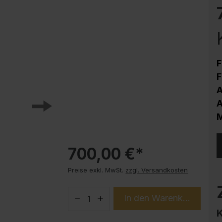
Korrosionsschutz
Stahlschrank PLUS Unterbauten
Handy-Garage
Trendprodukte
F
How-to-Anleitungen
F
A
A
M
700,00 €*
Preise exkl. MwSt.
zzgl. Versandkosten
In den Warenkorb