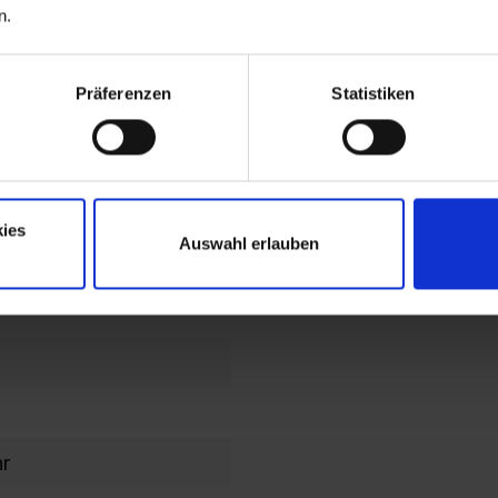
n.
lochbild
en im
Präferenzen
Statistiken
en/Kopfteil
ahmen
ies
Auswahl erlauben
hr