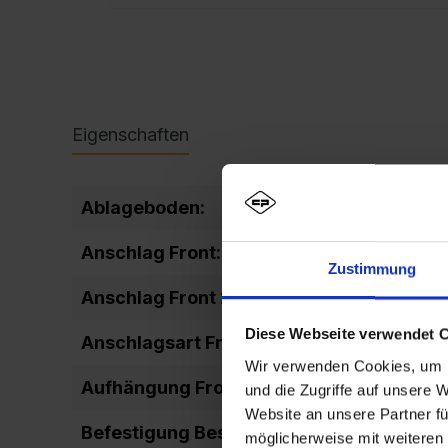
Eigenschaften
Ablageboden:
fixiert
Anschlag Front:
DIN links+
Zustimmung
Anschlag Front 2:
zueinande
Diese Webseite verwendet 
Anschlagsart Front:
einschlage
Wir verwenden Cookies, um I
Aufhängung Front:
Drehbolze
und die Zugriffe auf unsere 
Website an unsere Partner fü
Befestigung Beschriftung:
selbstkleb
möglicherweise mit weiteren