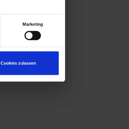
Untergestell mit "freischwebender"
Sitzfläche für mehr Beinfreiheit und leichte
Bodenreinigung
Marketing
Sicherheits-Drehriegelverschluss für
Vorhängeschloss, ergonomisch geformt,
dreht in geschlossenem Zustand durch
und verhindert damit das Aufbrechen
durch Überdrehen
Cookies zulassen
Durchgehender Ablageboden je
Doppelabteil für extra großes PSA-Fach
Niveauregulierung zum einfachen
Ausgleich von Bodenunebenheiten
Türöffnungsbegrenzer zum Schutz vor
Überdehnung der Tür und vor
Überschneidung mit Nutzfläche des
Nachbarschrankes