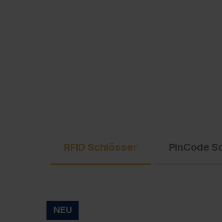
Ausschreibungstexte
C + P Logo / Styleguide
RFID Schlösser
PinCode S
NEU