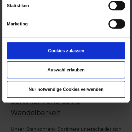
Statistiken
Marketing
Cookies zulassen
Auswahl erlauben
Stahlschrank kaufen: das C + P
Nur notwendige Cookies verwenden
Sortiment und seine
Wandelbarkeit
Unser Stahlschrank-Sortiment unterscheidet sich