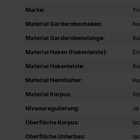
Marke:
Yo
Material Garderobenhaken:
Ku
Material Garderobenstange:
Ku
Material Haken (Hakenleiste):
Ed
Material Hakenleiste:
Ku
Material Helmhalter:
Ku
Material Korpus:
St
Niveauregulierung:
Ja
Oberfläche Korpus:
lac
Oberfläche Unterbau:
lac