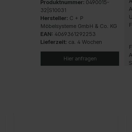
A
Produktnummer:
0490015-
A
32|S10031
U
Hersteller:
C + P
F
Möbelsysteme GmbH & Co. KG
EAN:
4069361292253
Lieferzeit:
ca. 4 Wochen
F
A
Hier anfragen
S
E
K
v
o
A
G
v
S