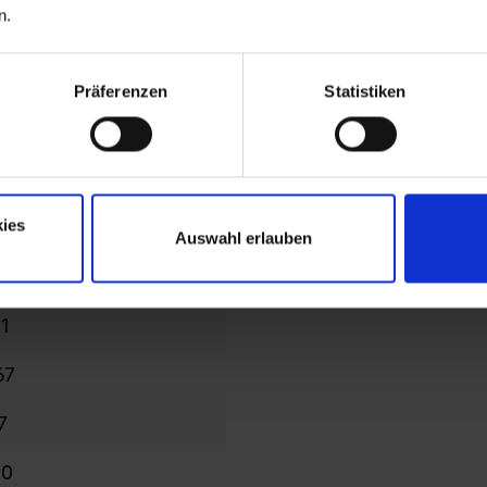
n.
 Jahre
05
Präferenzen
Statistiken
iert
iert
ies
0
Auswahl erlauben
5
1
67
7
10