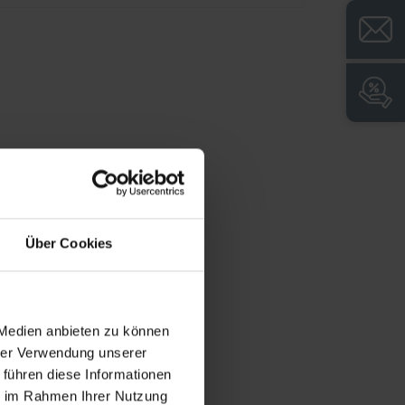
verzinkten Spindboden und stabile
Kunststoff-Füße
Praxisgerechte Beschaffenheit für die
Anforderungen der Jugendfeuerwehr
Über Cookies
 Medien anbieten zu können
hrer Verwendung unserer
 führen diese Informationen
ie im Rahmen Ihrer Nutzung