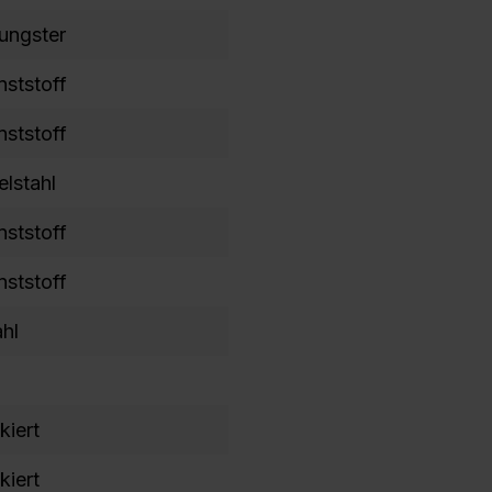
ungster
nststoff
nststoff
elstahl
nststoff
nststoff
ahl
kiert
kiert