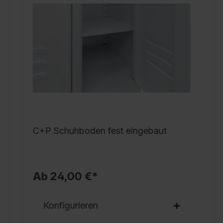
A
H
E
R
S
S
d
S
1
E
C+P Schuhboden fest eingebaut
F
P
Ab 24,00 €*
Konfigurieren