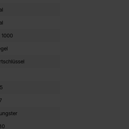
al
al
s 1000
egel
rtschlüssel
5
7
ungster
30