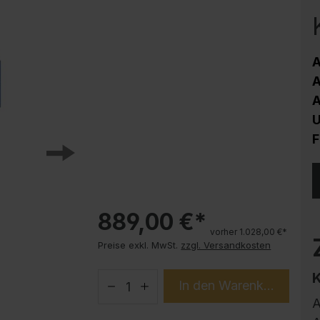
Korrosionsschutz
Stahlschrank PLUS Unterbauten
Handy-Garage
A
Trendprodukte
A
How-to-Anleitungen
A
U
F
889,00 €*
vorher 1.028,00 €*
Preise exkl. MwSt.
zzgl. Versandkosten
In den Warenkorb
A