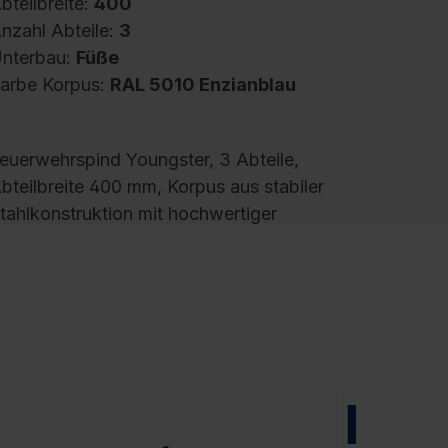
bteilbreite:
400
nzahl Abteile:
3
nterbau:
Füße
arbe Korpus:
RAL 5010 Enzianblau
euerwehrspind Youngster, 3 Abteile,
bteilbreite 400 mm, Korpus aus stabiler
tahlkonstruktion mit hochwertiger
inbrennbeschichtung für hohe UV- und
orrosionsbeständigkeit, Fußteil elektrolytisch
erzinkt, mit hinteren Belüftungsöffnungen
ben und unten, innen je Abteil 1
blageboden, darunter 1 stabile
arderobenstange aus Ovalprofil mit 3
erdrehsicheren Doppel-Schiebehaken inkl.
NEU
ystemaufnahme, 3 Wertfachtür vor oberen