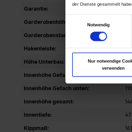
der Dienste gesammelt habe
Garantie:
10
Einwilligungsauswahl
Garderobenhöhe:
10
Notwendig
Garderobenstange:
fix
Hakenleiste:
fix
Nur notwendige Cook
Höhe Unterbau:
10
verwenden
Innenhöhe Gefach oben:
36
Innenhöhe Gefach unten:
110
Innenhöhe gesamt:
14
Innentiefe:
47
Kippmaß:
16