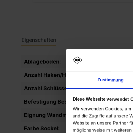
Eigenschaften
Ablageboden:
fix
Anzahl Haken/Hakenleiste:
3
Zustimmung
Anzahl Schlüssel:
2
Diese Webseite verwendet 
Befestigung Beschriftung:
ei
Wir verwenden Cookies, um I
Eignung Wandmontage:
Ja
und die Zugriffe auf unsere 
Website an unsere Partner fü
Farbe Sockel:
RA
möglicherweise mit weiteren