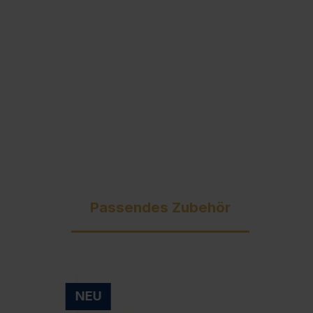
Ausschreibungstexte
C + P Logo / Styleguide
Passendes Zubehör
NEU