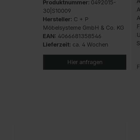
A
Produktnummer:
0492015-
A
30|S10009
A
Hersteller:
C + P
F
Möbelsysteme GmbH & Co. KG
U
EAN:
4066681358546
S
Lieferzeit:
ca. 4 Wochen
Hier anfragen
F
A
S
E
K
v
o
d
O