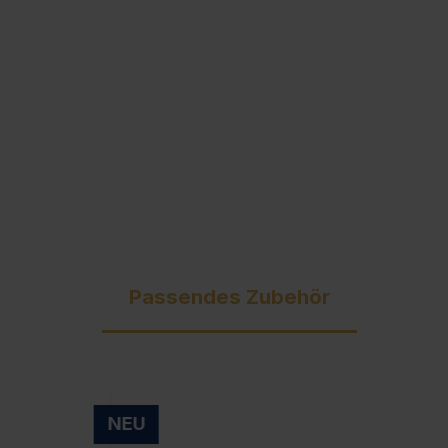
Ausschreibungstexte
C + P Logo / Styleguide
Passendes Zubehör
NEU