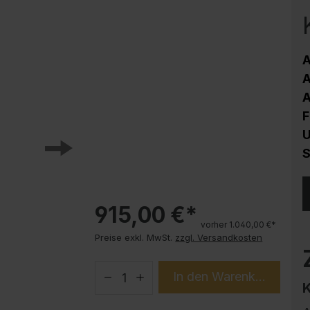
Korrosionsschutz
Stahlschrank PLUS Unterbauten
Handy-Garage
A
Trendprodukte
A
How-to-Anleitungen
A
F
U
S
915,00 €*
vorher 1.040,00 €*
Preise exkl. MwSt.
zzgl. Versandkosten
In den Warenkorb