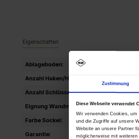
Eigenschaften
Ablageboden:
fix
Anzahl Haken/Hakenleiste:
3
Zustimmung
Anzahl Schlüssel:
2
Diese Webseite verwendet 
Eignung Wandmontage:
Ja
Wir verwenden Cookies, um I
Farbe Sockel:
RA
und die Zugriffe auf unsere 
Website an unsere Partner fü
Garantie:
10
möglicherweise mit weiteren