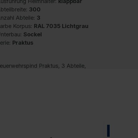
usführung Helmhalter:
klappbar
bteilbreite:
300
nzahl Abteile:
3
arbe Korpus:
RAL 7035 Lichtgrau
nterbau:
Sockel
erie:
Praktus
euerwehrspind Praktus, 3 Abteile,
bteilbreite 300 mm, Korpus aus stabiler
tahlkonstruktion mit hochwertiger
inbrennbeschichtung für hohe UV- und
orrosionsbeständigkeit, Fußteil elektrolytisch
erzinkt, mit hinteren Belüftungsöffnungen
ben und unten, innen 1 Ablageboden,
arunter 1 stabile Garderobenstange aus
NEU
valprofil mit 3 verdrehsicheren Doppel-