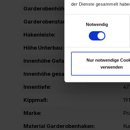
der Dienste gesammelt habe
Garderobenhöhe:
14
Einwilligungsauswahl
Garderobenstange:
fix
Notwendig
Hakenleiste:
fix
Höhe Unterbau:
10
Nur notwendige Cook
Innenhöhe Gefach unten:
15
verwenden
Innenhöhe gesamt:
17
Innentiefe:
47
Kippmaß:
19
Marke:
Pr
Material Garderobenhaken:
Ku