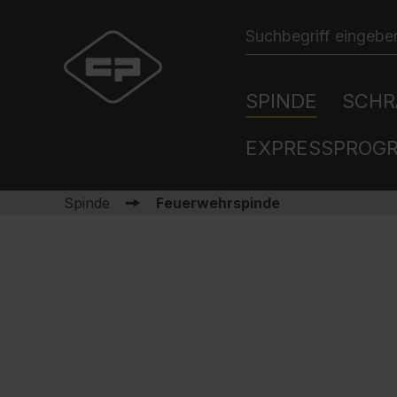
SPINDE
SCHR
EXPRESSPROG
Spinde
Feuerwehrspinde
Umkleidespinde
Werkzeugschränke
Gesundheits- und
Unser Unternehmen
Kontakt
48h Express-Modelle
Pflegewesen
News by C + P
Ansprechpartner
HPL-Spinde
Schränke für besondere
100 Jahre C + P
Planungsservice
Anforderungen
Industrie- und
Mehrwerte
Newsletter
Dienstleistungen
Zertifizierungen
Händlersuche
SmartLocker
Schrank-Schließsysteme