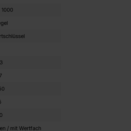
s 1000
egel
rtschlüssel
3
7
50
5
0
fen / mit Wertfach