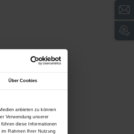
Niveauregulierung zum einfachen
Ausgleich von Bodenunebenheiten
Geschlossener Sockel für leichte
Bodenreinigung und saubere Optik
Großzügige Abhänge-Länge für
besonders lange Einsatzkleidung
Über Cookies
 Medien anbieten zu können
hrer Verwendung unserer
 führen diese Informationen
ie im Rahmen Ihrer Nutzung