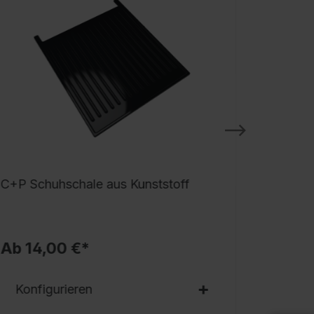
chiebehaken inkl. Systemaufnahme, 1 Sockel
us Stahl, lackiert, 3 Wertfachtür vor oberen
blageböden, 3 seitliche Multifunktions-
akenleisten mit je 3 verschiebbaren
delstahlhaken für Sicherheitsgurt,
ettungsleine u.ä., 3 Zylinderschlösser mit 2
chlüsseln, Schließkreis bis 1000 verschiedene
chließungen, 3 Helmhalter aus Kunststoff auf
em Schrankdach, klappbar, Maße (H x B x
): 1850 x 900 x 500 mm, Korpus: RAL 7035
C+P Schuhschale aus Kunststoff
C+P Tre
ichtgrau, Türen: RAL 7035 Lichtgrau, Sockel:
PLUS
AL 7021 Schwarzgrau
Ab 14,00 €*
Ab 65
roduktvorteile:
Konfigurieren
Konfi
Klappbarer Helmhalter zur schnellen und
problemlosen Entnahme im Einsatzfall