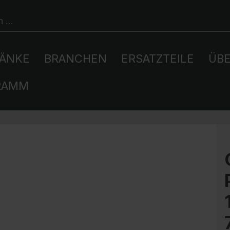
ÄNKE
BRANCHEN
ERSATZTEILE
ÜBE
RAMM
Schließfachschränke
Büroschränke
Freizeit und Tourismus
Unsere Logistik
Inspiration
Au
La
We
Un
Ers
Fi
Sendungsverfolgung
Schließsysteme
Sch
Feuerwehrspinde
Sportgeräteschränke
Um
Ha
Schrankberater
Feuerwehr- und
Sp
Sc
Farbkonzept
Rettungsdienste
HPL
Spind-Schließsysteme
Schrank-Zubehör
Sp