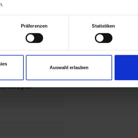
n.
lochbild
Präferenzen
Statistiken
en im
en/Kopfteil
ies
Auswahl erlauben
Schwarzgrau