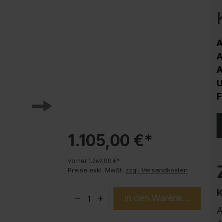
Korrosionsschutz
Stahlschrank PLUS Unterbauten
Handy-Garage
A
Trendprodukte
A
How-to-Anleitungen
A
U
F
1.105,00 €*
vorher 1.269,00 €*
Preise exkl. MwSt.
zzgl. Versandkosten
In den Warenkorb
A