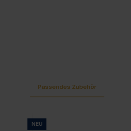
Ausschreibungstexte
C + P Logo / Styleguide
Passendes Zubehör
NEU