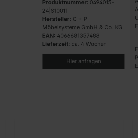
A
Produktnummer:
0494015-
A
24|S10011
U
Hersteller:
C + P
F
Möbelsysteme GmbH & Co. KG
EAN:
4066681357488
Lieferzeit:
ca. 4 Wochen
F
P
Hier anfragen
E
D
r
S
E
K
v
o
A