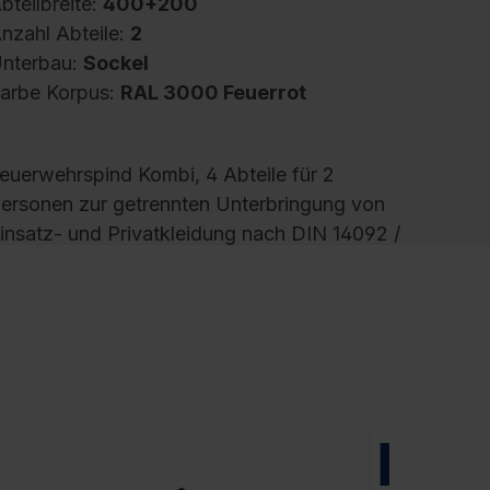
bteilbreite:
400+200
nzahl Abteile:
2
nterbau:
Sockel
arbe Korpus:
RAL 3000 Feuerrot
euerwehrspind Kombi, 4 Abteile für 2
ersonen zur getrennten Unterbringung von
insatz- und Privatkleidung nach DIN 14092 /
GUV, Abteilbreite je Person links 400 mm +
echts 200 mm, Korpus aus stabiler
tahlkonstruktion mit hochwertiger
inbrennbeschichtung für hohe UV- und
orrosionsbeständigkeit, Fußteil elektrolytisch
erzinkt, mit hinteren Belüftungsöffnungen
ben und unten, innen je Abteil rechts 2
NEU
blagefächer, darunter 1 stabile