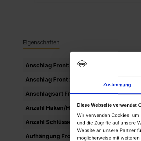
Eigenschaften
Anschlag Front:
DIN rechts
Anschlag Front 2:
rechts ang
Zustimmung
Anschlagsart Front:
einschlage
Diese Webseite verwendet 
Anzahl Haken/Hakenleiste:
3
Wir verwenden Cookies, um I
Anzahl Schlüssel:
2
und die Zugriffe auf unsere 
Website an unsere Partner fü
Aufhängung Front:
Drehbolze
möglicherweise mit weiteren