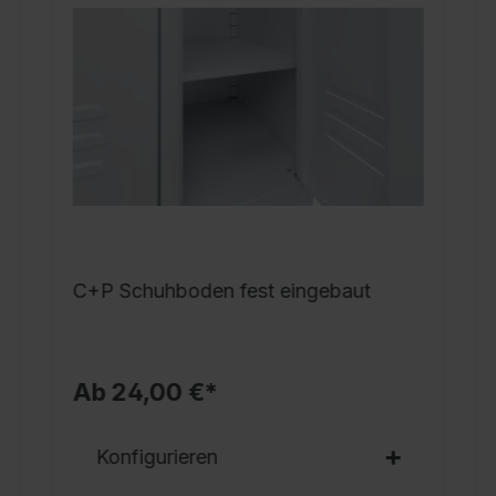
G
v
S
a
A
f
E
D
k
N
C+P Schuhboden fest eingebaut
H
E
R
Ab 24,00 €*
S
S
Konfigurieren
S
1