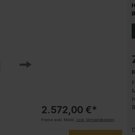
Korrosionsschutz
Stahlschrank PLUS Unterbauten
B
Handy-Garage
Trendprodukte
How-to-Anleitungen
F
M
H
2.572,00 €*
B
Preise exkl. MwSt.
zzgl. Versandkosten
D