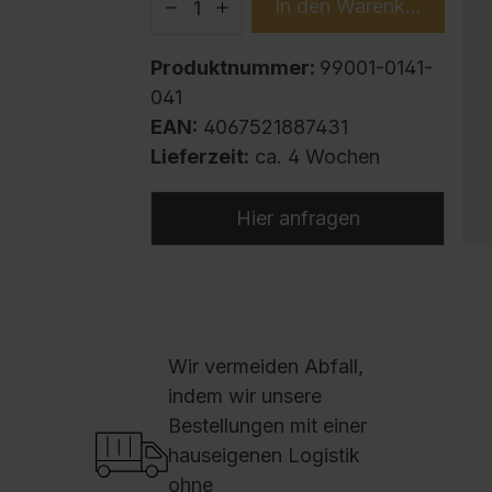
In den Warenkorb
Produktnummer:
99001-0141-
041
EAN:
4067521887431
Lieferzeit:
ca. 4 Wochen
Hier anfragen
U
e
Wir vermeiden Abfall,
d
indem wir unsere
A
Bestellungen mit einer
u
hauseigenen Logistik
w
ohne