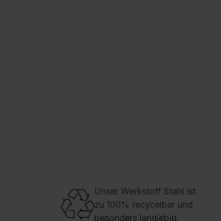
Ausschreibungstexte
C + P Logo / Styleguide
Unser Werkstoff Stahl ist
zu 100% recycelbar und
besonders langlebig.