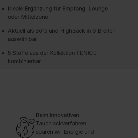
Ideale Ergänzung für Empfang, Lounge
oder Mittelzone
Aktuell als Sofa und HighBack in 3 Breiten
auswählbar
5 Stoffe aus der Kollektion FENICE
kombinierbar
nsere Arbeitswelten verändern sich. Zum
inen wird der Arbeitsalltag immer schneller,
ie Anforderungen an jeden Einzelnen steigen.
uf der anderen Seite spielen Wohnlichkeit
Beim innovativen
nd Wohlfühlatmosphäre im Büro eine
Tauchlackverfahren
ichtige Rolle. Entspannung und
sparen wir Energie und