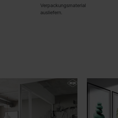
R
Verpackungsmaterial
n
ausliefern.
k
D
e
M
a
D
a
A