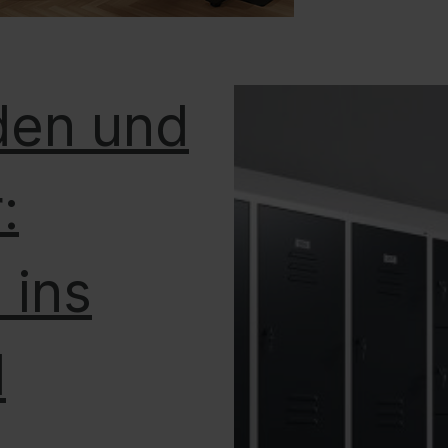
den und
:
 ins
l