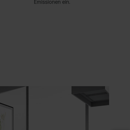
ückzugsmöglichkeiten werden genutzt, um
Emissionen ein.
eue Energien und Kreativität entwickeln zu
önnen.
as moderne Büro wird mehr und mehr zu
inem Lebensraum, in dem Lounge- und
eetingmöbel den klassischen Schreibtisch
ls Arbeitsplatz ergänzen.
ie Asisto Lounge bietet einen optischen und
kustischen Rückzugsraum für konzentriertes
rbeiten.
Alle Loungemöbel auf stabilem