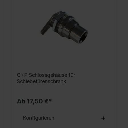
A
h
m
x
7
A
L
P
C+P Schlossgehäuse für
Schiebetürenschrank
Ab 17,50 €*
Konfigurieren