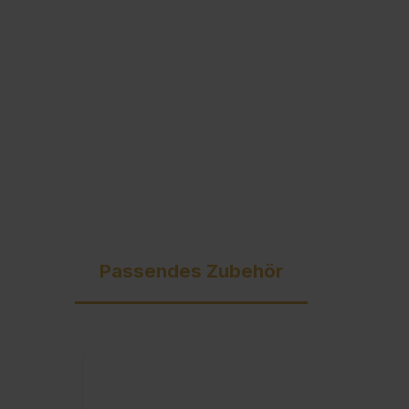
Ausschreibungstexte
C + P Logo / Styleguide
Passendes Zubehör