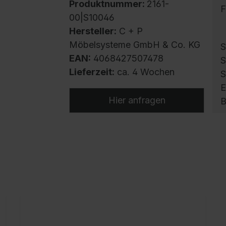
Produktnummer:
2161-
F
00|S10046
Hersteller:
C + P
Möbelsysteme GmbH & Co. KG
S
EAN:
4068427507478
S
Lieferzeit:
ca. 4 Wochen
S
E
Hier anfragen
B
p
h
H
v
B
S
E
f
E