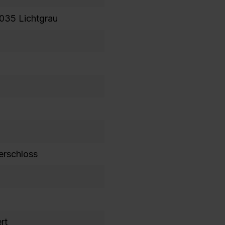
035 Lichtgrau
erschloss
rt