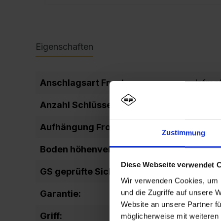
Eigenschaften
Anschlagsart Front:
Infron
Anzahl Schlüssel:
2
Aufhängung Front:
Leicht
Zustimmung
Boden höhenverstellbar:
Ja
Diese Webseite verwendet 
GS geprüfte Sicherheit:
GS_TU
Wir verwenden Cookies, um I
und die Zugriffe auf unsere 
Garantie:
10 Jah
Website an unsere Partner fü
Griff:
Bügelg
möglicherweise mit weiteren