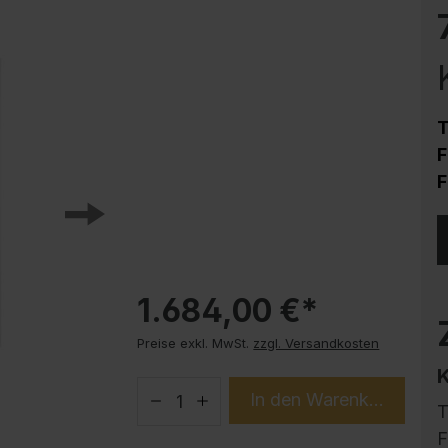
Korrosionsschutz
Stahlschrank PLUS Unterbauten
Handy-Garage
Trendprodukte
T
How-to-Anleitungen
F
F
1.684,00 €*
Preise exkl. MwSt.
zzgl. Versandkosten
In den Warenkorb
T
F