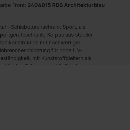
arbe Front:
2406015 RDS Architekturblau
tahl-Schiebetürenschrank Sport, als
portgeräteschrank, Korpus aus stabiler
tahlkonstruktion mit hochwertiger
inbrennbeschichtung für hohe UV-
eständigkeit, mit Kunststoffgleitern als
raktischer Schrank- und Fußbodenschutz,
ohe Flexibilität der Inneneinrichtung durch
öhenverstellbarkeit im 15 mm Raster, Türen
erstärkt für hohe Stabilität, leichtgängige
edienung durch Leichtlaufrollen in spezieller
chienenführung, mit Mitteltrennwand, 2
rgonomische Bügelgriffe Ergolock aus Metall
ür einfache Bedienung, matt vernickelt, 8
inlegeböden aus Stahl, lackiert, mit vorderer