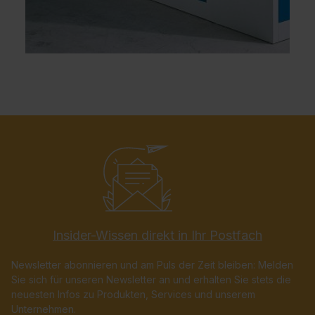
Insider-Wissen direkt in Ihr Postfach
Newsletter abonnieren und am Puls der Zeit bleiben: Melden
Sie sich für unseren Newsletter an und erhalten Sie stets die
neuesten Infos zu Produkten, Services und unserem
Unternehmen.