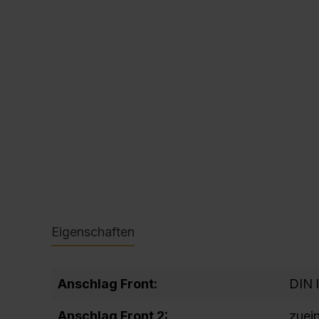
Ausschreibungstexte
C + P Logo / Styleguide
Eigenschaften
Anschlag Front:
DIN 
Anschlag Front 2:
zuei