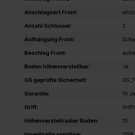
Anschlagsart Front:
eins
Anzahl Schlüssel:
2
Aufhängung Front:
Scha
Beschlag Front:
auße
Boden höhenverstellbar:
Ja
GS geprüfte Sicherheit:
GS_T
Garantie:
10 J
Griff:
Grif
Höhenverstellraster Boden:
15
Innenbreite sonstige:
1198