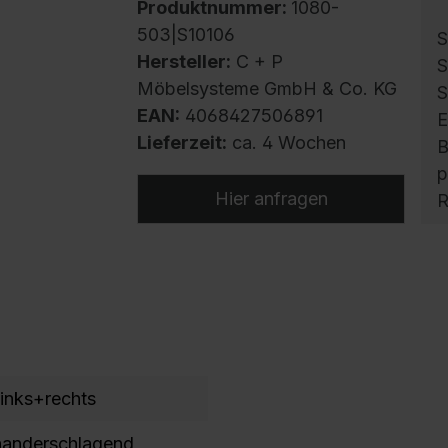
Produktnummer:
1080-
503|S10106
S
Hersteller:
C + P
S
Möbelsysteme GmbH & Co. KG
S
EAN:
4068427506891
E
Lieferzeit:
ca. 4 Wochen
B
p
Hier anfragen
R
v
S
u
g
z
V
a
links+rechts
T
nanderschlagend
E