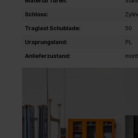
Material Türen:
Stahl
Schloss:
Zyli
Traglast Schublade:
50
Ursprungsland:
PL
Anlieferzustand:
mont