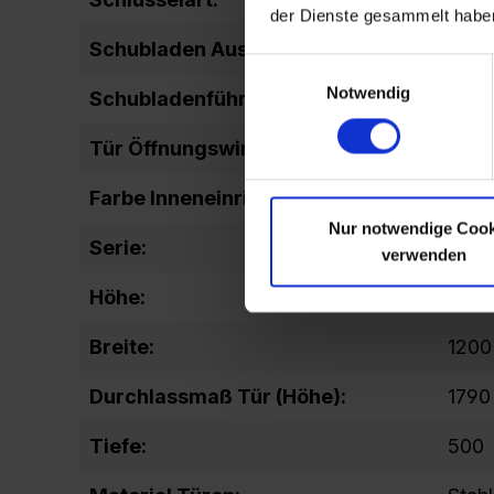
der Dienste gesammelt habe
Schubladen Auszug:
Voll
Einwilligungsauswahl
Notwendig
Schubladenführung:
Tele
Tür Öffnungswinkel:
180
Farbe Inneneinrichtung:
RAL 
Nur notwendige Cook
Serie:
Spor
verwenden
Höhe:
1950
Breite:
1200
Durchlassmaß Tür (Höhe):
1790
Tiefe:
500