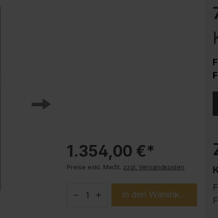
Korrosionsschutz
Stahlschrank PLUS Unterbauten
Handy-Garage
Trendprodukte
F
How-to-Anleitungen
F
1.354,00 €*
Preise exkl. MwSt.
zzgl. Versandkosten
F
In den Warenkorb
F