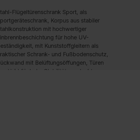
tahl-Flügeltürenschrank Sport, als
portgeräteschrank, Korpus aus stabiler
tahlkonstruktion mit hochwertiger
inbrennbeschichtung für hohe UV-
eständigkeit, mit Kunststoffgleitern als
raktischer Schrank- und Fußbodenschutz,
ückwand mit Belüftungsöffungen, Türen
erstärkt für hohe Stabilität, verdeckte
chließstangen, Türaufhängung oben und
nten in außen liegenden Scharnieren mit
roßzügigem Öffnungswinkel ca. 180 Grad,
ueinanderschlagend für gemeinsamen
erschluss, Schubladenblock mit 3 voll
usziebaren Schubladen und
eleskopschienen, Traglast 50 kg je Schub, 4
inlegeböden lackiert mit vorderem Abrollrand