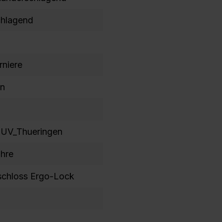
z
chlagend
T
S
S
rniere
c
E
n
B
3
S
UV_Thueringen
5
T
ahre
I
fschloss Ergo-Lock
P