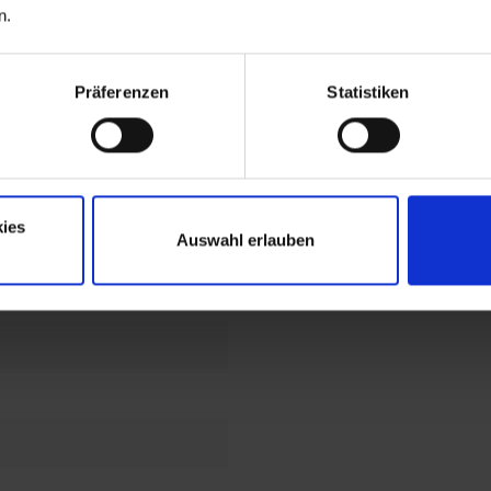
n.
auszug
Präferenzen
Statistiken
skopschienen
7035 Lichtgrau
ies
Auswahl erlauben
t