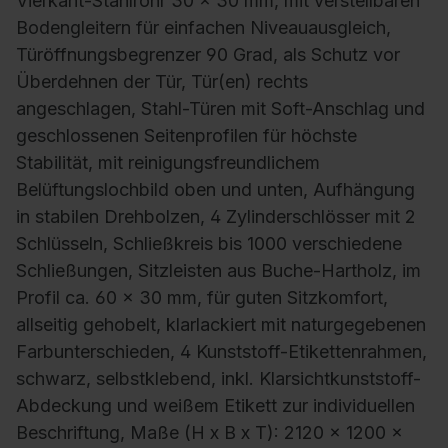
Vierkant-Stahlrohr 30 x 30 mm, mit verstellbaren
Bodengleitern für einfachen Niveauausgleich,
Türöffnungsbegrenzer 90 Grad, als Schutz vor
Überdehnen der Tür, Tür(en) rechts
angeschlagen, Stahl-Türen mit Soft-Anschlag und
geschlossenen Seitenprofilen für höchste
Stabilität, mit reinigungsfreundlichem
Belüftungslochbild oben und unten, Aufhängung
in stabilen Drehbolzen, 4 Zylinderschlösser mit 2
Schlüsseln, Schließkreis bis 1000 verschiedene
Schließungen, Sitzleisten aus Buche-Hartholz, im
Profil ca. 60 x 30 mm, für guten Sitzkomfort,
allseitig gehobelt, klarlackiert mit naturgegebenen
Farbunterschieden, 4 Kunststoff-Etikettenrahmen,
schwarz, selbstklebend, inkl. Klarsichtkunststoff-
Abdeckung und weißem Etikett zur individuellen
Beschriftung, Maße (H x B x T): 2120 x 1200 x