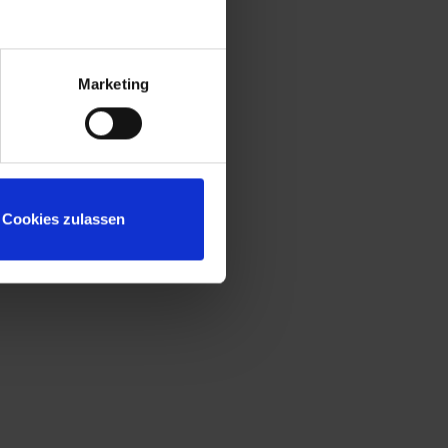
Konstruktion gemäß Stufe C nach DIN
4547
Sitzleisten aus allseitig gehobeltem und
naturlackiertem Buche-Hartholz, Kanten
Marketing
gerundet für guten Sitzkomfort
Untergestell mit "freischwebender"
Sitzfläche für mehr Beinfreiheit und leichte
Bodenreinigung
Sicherheits-Drehriegelverschluss für
Cookies zulassen
Vorhängeschloss, ergonomisch geformt,
dreht in geschlossenem Zustand durch
und verhindert damit das Aufbrechen
durch Überdrehen
Niveauregulierung zum einfachen
Ausgleich von Bodenunebenheiten
Türöffnungsbegrenzer zum Schutz vor
Überdehnung der Tür und vor