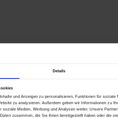
D
B
S
6
g
F
E
K
E
x
Details
7
eschlagen
G
Cookies
nd
nhalte und Anzeigen zu personalisieren, Funktionen für soziale
P
Website zu analysieren. Außerdem geben wir Informationen zu I
r soziale Medien, Werbung und Analysen weiter. Unsere Partner
n
 Daten zusammen, die Sie ihnen bereitgestellt haben oder die s