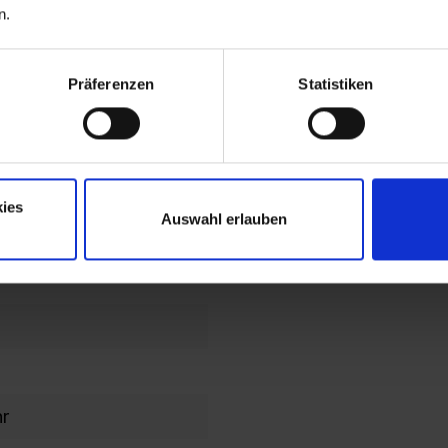
n.
end
lochbild
Präferenzen
Statistiken
en im
en/Kopfteil
ies
Auswahl erlauben
ahmen
hr