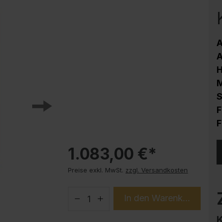
Korrosionsschutz
Stahlschrank PLUS Unterbauten
Handy-Garage
A
Trendprodukte
A
How-to-Anleitungen
M
S
F
F
1.083,00 €*
Preise exkl. MwSt.
zzgl. Versandkosten
In den Warenkorb