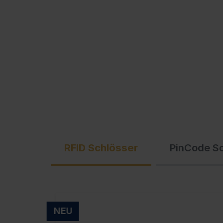
Ausschreibungstexte
C + P Logo / Styleguide
RFID Schlösser
PinCode S
NEU