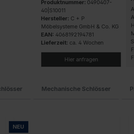
Produktnummer:
0490407-
A
40|S10011
A
Hersteller:
C + P
H
Möbelsysteme GmbH & Co. KG
M
EAN:
4068192194781
S
Lieferzeit:
ca. 4 Wochen
F
F
Hier anfragen
S
chlösser
Mechanische Schlösser
P
m
h
U
g
f
NEU
E