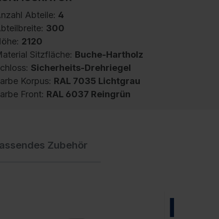
nzahl Abteile:
4
bteilbreite:
300
öhe:
2120
aterial Sitzfläche:
Buche-Hartholz
chloss:
Sicherheits-Drehriegel
arbe Korpus:
RAL 7035 Lichtgrau
arbe Front:
RAL 6037 Reingrün
pind Evolo PLUS, 4 Abteile, Abteilbreite 300
assendes Zubehör
m, Korpus aus stabiler Stahlkonstruktion mit
ochwertiger Einbrennbeschichtung für hohe
V- und Korrosionsbeständigkeit,
eschlossene und abgeschrägte Seitenprofile
ür leichte Innenreinigung und komfortable
NEU
ntnahme von Kleidung und Taschen,