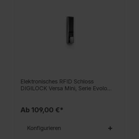
g
h
i
G
v
S
s
V
v
N
Elektronisches RFID Schloss
G
DIGILOCK Versa Mini, Serie Evolo
T
PLUS
S
Ab 109,00 €*
S
r
Konfigurieren
o
D