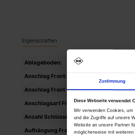
Eigenschaften
Ablageboden:
fixiert
Anschlag Front:
DIN rechts
Zustimmung
Anschlag Front 2:
rechts ang
Diese Webseite verwendet 
Anschlagsart Front:
einschlage
Wir verwenden Cookies, um I
Anzahl Schlüssel:
2
und die Zugriffe auf unsere 
Website an unsere Partner fü
Aufhängung Front:
Drehbolze
möglicherweise mit weiteren