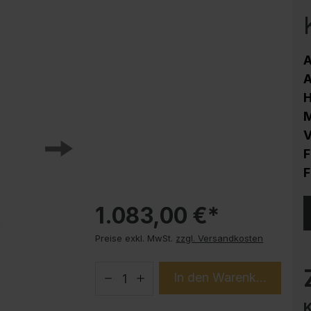
Korrosionsschutz
Stahlschrank PLUS Unterbauten
Handy-Garage
A
Trendprodukte
A
How-to-Anleitungen
M
V
F
F
1.083,00 €*
Preise exkl. MwSt.
zzgl. Versandkosten
In den Warenkorb