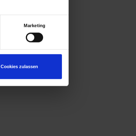
4547
Sitzleisten aus Kunststoff für beste
Hygiene und Reinigung
Untergestell mit "freischwebender"
Marketing
Sitzfläche für mehr Beinfreiheit und leichte
Bodenreinigung
Sicherheits-Drehriegelverschluss für
Vorhängeschloss, ergonomisch geformt,
dreht in geschlossenem Zustand durch
Cookies zulassen
und verhindert damit das Aufbrechen
durch Überdrehen
Niveauregulierung zum einfachen
Ausgleich von Bodenunebenheiten
Türöffnungsbegrenzer zum Schutz vor
Überdehnung der Tür und vor
Überschneidung mit Nutzfläche des
Nachbarschrankes