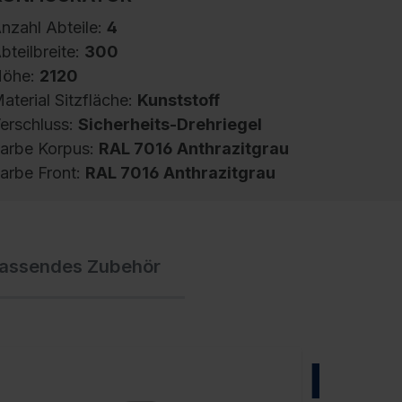
nzahl Abteile:
4
bteilbreite:
300
öhe:
2120
aterial Sitzfläche:
Kunststoff
erschluss:
Sicherheits-Drehriegel
arbe Korpus:
RAL 7016 Anthrazitgrau
arbe Front:
RAL 7016 Anthrazitgrau
pind Evolo PLUS, 4 Abteile, Abteilbreite 300
assendes Zubehör
m, Korpus aus stabiler Stahlkonstruktion mit
ochwertiger Einbrennbeschichtung für hohe
V- und Korrosionsbeständigkeit,
eschlossene und abgeschrägte Seitenprofile
ür leichte Innenreinigung und komfortable
NEU
ntnahme von Kleidung und Taschen,