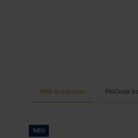
Ausschreibungstexte
C + P Logo / Styleguide
RFID Schlösser
PinCode S
NEU