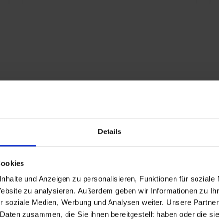
D
B
S
h
s
K
E
x
7
A
Details
B
eschlagen
Cookies
nd
P
nhalte und Anzeigen zu personalisieren, Funktionen für soziale
Website zu analysieren. Außerdem geben wir Informationen zu I
r soziale Medien, Werbung und Analysen weiter. Unsere Partner
n
 Daten zusammen, die Sie ihnen bereitgestellt haben oder die s