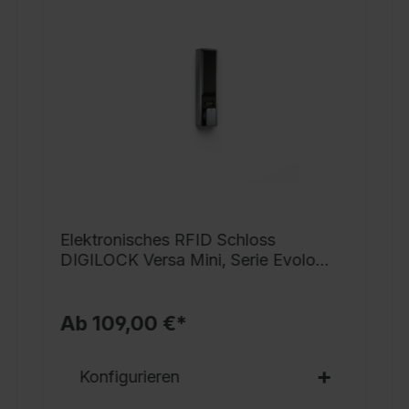
g
h
i
G
v
S
s
V
v
N
Elektronisches RFID Schloss
G
DIGILOCK Versa Mini, Serie Evolo
T
PLUS
S
Ab 109,00 €*
S
r
Konfigurieren
o
D