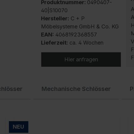
Produktnummer:
0490407-
A
40|S10070
A
Hersteller:
C + P
H
Möbelsysteme GmbH & Co. KG
M
EAN:
4068192368557
V
Lieferzeit:
ca. 4 Wochen
F
F
Hier anfragen
S
chlösser
Mechanische Schlösser
P
m
h
U
g
f
NEU
E