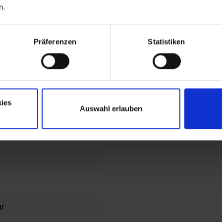
n.
end
lochbild
Präferenzen
Statistiken
en im
en/Kopfteil
ies
Auswahl erlauben
ahmen
hr