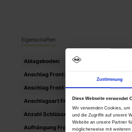
Eigenschaften
Ablageboden:
fixiert
Anschlag Front:
DIN rechts
Zustimmung
Anschlag Front 2:
rechts ang
Diese Webseite verwendet 
Anschlagsart Front:
einschlage
Wir verwenden Cookies, um I
Anzahl Schlüssel:
2
und die Zugriffe auf unsere 
Website an unsere Partner fü
Aufhängung Front:
Drehbolze
möglicherweise mit weiteren