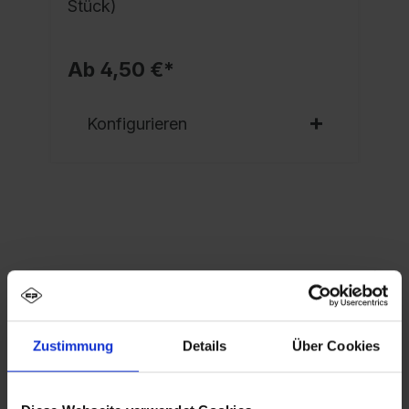
Stück)
Ab 4,50 €*
Konfigurieren
Eigenschaften
Spind Evolo PLUS, 4 Abteile, Abteilbreite 300
mm, Korpus aus stabiler Stahlkonstruktion mit
Zustimmung
Details
Über Cookies
hochwertiger Einbrennbeschichtun…
Mehr