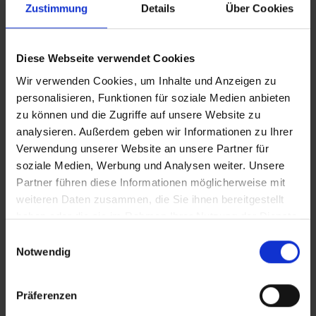
Zustimmung
Details
Über Cookies
Eigenschaften
Spind Evolo PLUS, 3 Abteile, Abteilbreite 400
mm, Korpus aus stabiler Stahlkonstruktion mit
Diese Webseite verwendet Cookies
hochwertiger Einbrennbeschichtun…
Mehr
Wir verwenden Cookies, um Inhalte und Anzeigen zu
personalisieren, Funktionen für soziale Medien anbieten
zu können und die Zugriffe auf unsere Website zu
analysieren. Außerdem geben wir Informationen zu Ihrer
Verwendung unserer Website an unsere Partner für
soziale Medien, Werbung und Analysen weiter. Unsere
Partner führen diese Informationen möglicherweise mit
weiteren Daten zusammen, die Sie ihnen bereitgestellt
haben oder die sie im Rahmen Ihrer Nutzung der Dienste
gesammelt haben.
Einwilligungsauswahl
Notwendig
Präferenzen