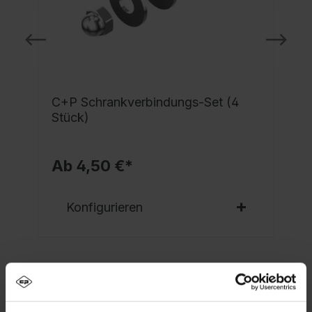
C+P Schrankverbindungs-Set (4
Stück)
Ab 4,50 €*
Konfigurieren