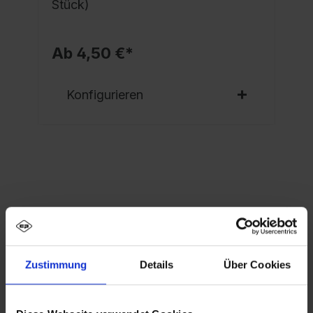
Stück)
Ab 4,50 €*
Konfigurieren
Eigenschaften
Spind Evolo PLUS, 3 Abteile, Abteilbreite 300
mm, Korpus aus stabiler Stahlkonstruktion mit
Zustimmung
Details
Über Cookies
hochwertiger Einbrennbeschichtun…
Mehr