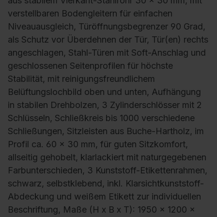
aus stabilem Vierkant-Stahlrohr 30 x 30 mm, mit
verstellbaren Bodengleitern für einfachen
Niveauausgleich, Türöffnungsbegrenzer 90 Grad,
als Schutz vor Überdehnen der Tür, Tür(en) rechts
angeschlagen, Stahl-Türen mit Soft-Anschlag und
geschlossenen Seitenprofilen für höchste
Stabilität, mit reinigungsfreundlichem
Belüftungslochbild oben und unten, Aufhängung
in stabilen Drehbolzen, 3 Zylinderschlösser mit 2
Schlüsseln, Schließkreis bis 1000 verschiedene
Schließungen, Sitzleisten aus Buche-Hartholz, im
Profil ca. 60 x 30 mm, für guten Sitzkomfort,
allseitig gehobelt, klarlackiert mit naturgegebenen
Farbunterschieden, 3 Kunststoff-Etikettenrahmen,
schwarz, selbstklebend, inkl. Klarsichtkunststoff-
Abdeckung und weißem Etikett zur individuellen
Beschriftung, Maße (H x B x T): 1950 x 1200 x