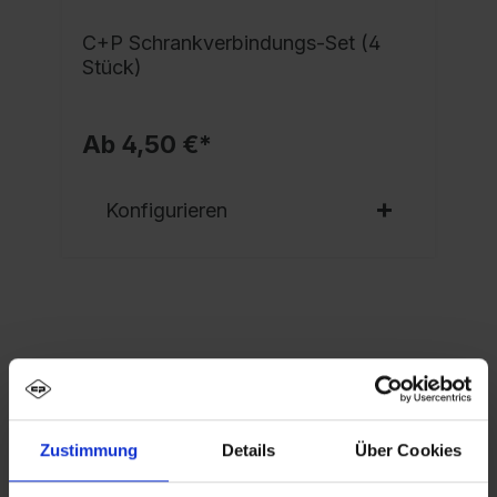
C+P Schrankverbindungs-Set (4
Stück)
Ab 4,50 €*
Konfigurieren
Eigenschaften
Spind Evolo PLUS, 3 Abteile, Abteilbreite 400
Zustimmung
Details
Über Cookies
mm, Korpus aus stabiler Stahlkonstruktion mit
hochwertiger Einbrennbeschichtun…
Mehr