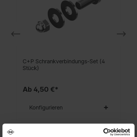
C+P Schrankverbindungs-Set (4
Stück)
Ab 4,50 €*
Konfigurieren