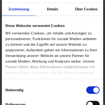
Zustimmung
Details
Über Cookies
Eigenschaften
Spind Evolo PLUS, 2 Abteile, Abteilbreite 400
Diese Webseite verwendet Cookies
mm, Korpus aus stabiler Stahlkonstruktion mit
Wir verwenden Cookies, um Inhalte und Anzeigen zu
hochwertiger Einbrennbeschichtun…
Mehr
personalisieren, Funktionen für soziale Medien anbieten
zu können und die Zugriffe auf unsere Website zu
analysieren. Außerdem geben wir Informationen zu Ihrer
Verwendung unserer Website an unsere Partner für
soziale Medien, Werbung und Analysen weiter. Unsere
Partner führen diese Informationen möglicherweise mit
weiteren Daten zusammen, die Sie ihnen bereitgestellt
haben oder die sie im Rahmen Ihrer Nutzung der Dienste
gesammelt haben.
Einwilligungsauswahl
Notwendig
Präferenzen