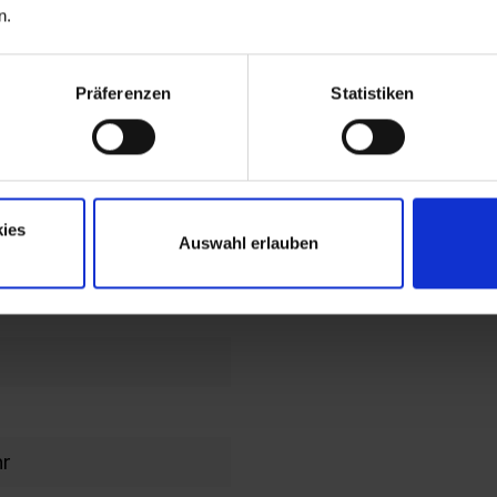
n.
end
lochbild
Präferenzen
Statistiken
en im
en/Kopfteil
ies
Auswahl erlauben
ahmen
hr