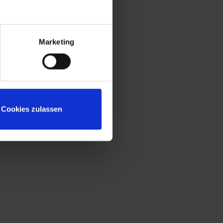
Konstruktion gemäß Stufe C nach DIN
4547
Sitzleisten aus allseitig gehobeltem und
naturlackiertem Buche-Hartholz, Kanten
Marketing
gerundet für guten Sitzkomfort
Untergestell mit "freischwebender"
Sitzfläche für mehr Beinfreiheit und leichte
Bodenreinigung
Niveauregulierung zum einfachen
Cookies zulassen
Ausgleich von Bodenunebenheiten
Reduzierte Korpushöhe, speziell für
niedrige Räume
Türöffnungsbegrenzer zum Schutz vor
Überdehnung der Tür und vor
Überschneidung mit Nutzfläche des
Nachbarschrankes
Fronten zusätzlich mit