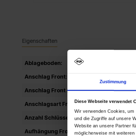
Eigenschaften
Ablageboden:
fixiert
Anschlag Front:
DIN rechts
Zustimmung
Anschlag Front 2:
rechts ang
Diese Webseite verwendet 
Anschlagsart Front:
einschlage
Wir verwenden Cookies, um I
Anzahl Schlüssel:
2
und die Zugriffe auf unsere 
Website an unsere Partner fü
Aufhängung Front:
Drehbolze
möglicherweise mit weiteren