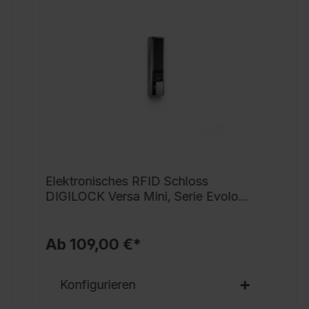
g
h
i
s
v
S
s
V
v
N
Elektronisches RFID Schloss
G
DIGILOCK Versa Mini, Serie Evolo
T
PLUS
S
Ab 109,00 €*
S
r
Konfigurieren
o
D