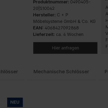
Produktnummer:
0490405-
A
20|S10042
A
Hersteller:
C + P
H
Möbelsysteme GmbH & Co. KG
M
EAN:
4068427092868
V
Lieferzeit:
ca. 4 Wochen
F
F
Hier anfragen
S
chlösser
Mechanische Schlösser
P
m
h
U
g
f
NEU
E