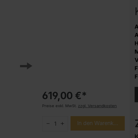
Korrosionsschutz
Stahlschrank PLUS Unterbauten
Handy-Garage
A
Trendprodukte
A
How-to-Anleitungen
M
V
F
F
619,00 €*
Preise exkl. MwSt.
zzgl. Versandkosten
In den Warenkorb