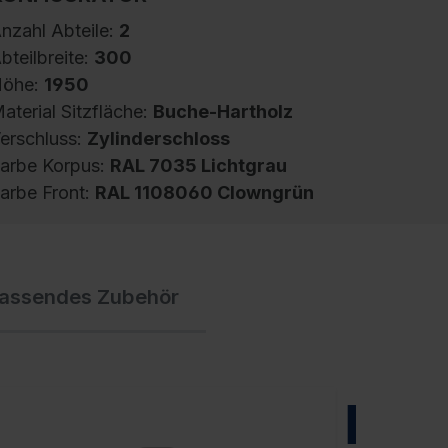
nzahl Abteile:
2
bteilbreite:
300
öhe:
1950
aterial Sitzfläche:
Buche-Hartholz
erschluss:
Zylinderschloss
arbe Korpus:
RAL 7035 Lichtgrau
arbe Front:
RAL 1108060 Clowngrün
pind Evolo PLUS, 2 Abteile, Abteilbreite 300
assendes Zubehör
m, Korpus aus stabiler Stahlkonstruktion mit
ochwertiger Einbrennbeschichtung für hohe
V- und Korrosionsbeständigkeit,
eschlossene und abgeschrägte Seitenprofile
ür leichte Innenreinigung und komfortable
NEU
ntnahme von Kleidung und Taschen,