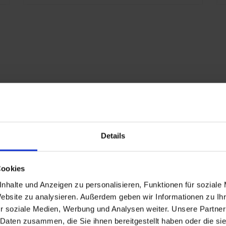
S
S
i
S
n
K
s
A
i
1
Details
L
eschlagen
G
Cookies
nd
nhalte und Anzeigen zu personalisieren, Funktionen für soziale
P
Website zu analysieren. Außerdem geben wir Informationen zu I
r soziale Medien, Werbung und Analysen weiter. Unsere Partner
n
 Daten zusammen, die Sie ihnen bereitgestellt haben oder die s