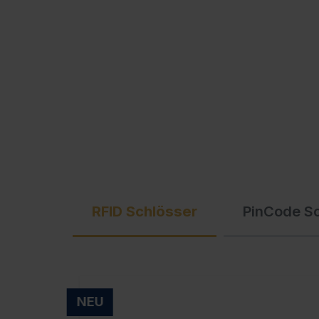
Ausschreibungstexte
C + P Logo / Styleguide
RFID Schlösser
PinCode S
NEU