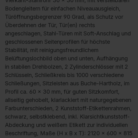
Vierkant-Stahlrohr 30 x 30 mm, mit verstellbaren
Bodengleitern für einfachen Niveauausgleich,
Türöffnungsbegrenzer 90 Grad, als Schutz vor
Überdehnen der Tür, Tür(en) rechts
angeschlagen, Stahl-Türen mit Soft-Anschlag und
geschlossenen Seitenprofilen für höchste
Stabilität, mit reinigungsfreundlichem
Belüftungslochbild oben und unten, Aufhängung
in stabilen Drehbolzen, 2 Zylinderschlösser mit 2
Schlüsseln, Schließkreis bis 1000 verschiedene
Schließungen, Sitzleisten aus Buche-Hartholz, im
Profil ca. 60 x 30 mm, für guten Sitzkomfort,
allseitig gehobelt, klarlackiert mit naturgegebenen
Farbunterschieden, 2 Kunststoff-Etikettenrahmen,
schwarz, selbstklebend, inkl. Klarsichtkunststoff-
Abdeckung und weißem Etikett zur individuellen
Beschriftung, Maße (H x B x T): 2120 x 600 x 815