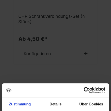
C+P Schrankverbindungs-Set (4
Stück)
Ab 4,50 €*
Konfigurieren
Eigenschaften
Spind Evolo PLUS, 1 Abteil, Abteilbreite 400 mm,
Zustimmung
Details
Über Cookies
Korpus aus stabiler Stahlkonstruktion mit